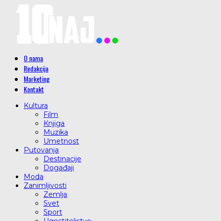
O nama
Redakcija
Marketing
Kontakt
Kultura
Film
Knjiga
Muzika
Umetnost
Putovanja
Destinacije
Događaji
Moda
Zanimljivosti
Zemlja
Svet
Sport