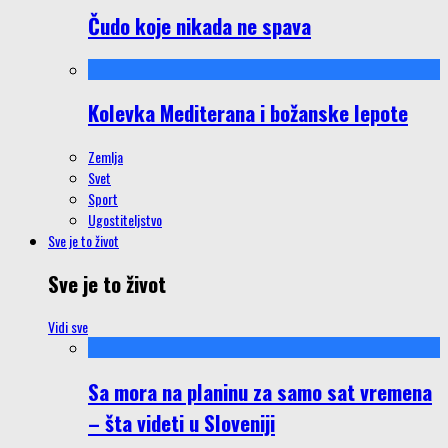
Čudo koje nikada ne spava
Kolevka Mediterana i božanske lepote
Zemlja
Svet
Sport
Ugostiteljstvo
Sve je to život
Sve je to život
Vidi sve
Sa mora na planinu za samo sat vremena
– šta videti u Sloveniji