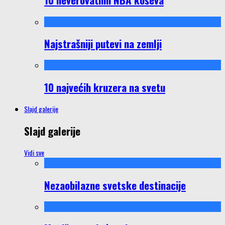
Najstrašniji putevi na zemlji
10 najvećih kruzera na svetu
Slajd galerije
Slajd galerije
Vidi sve
Nezaobilazne svetske destinacije