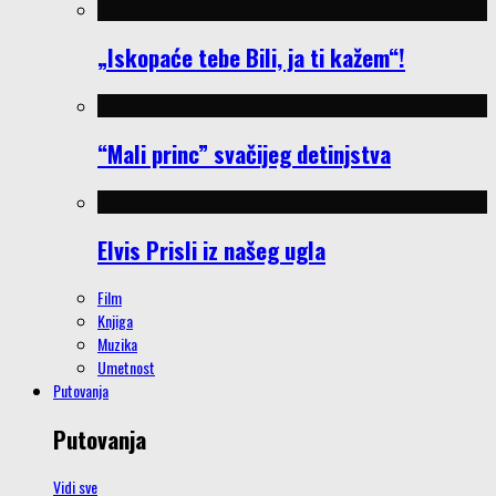
„Iskopaće tebe Bili, ja ti kažem“!
“Mali princ” svačijeg detinjstva
Elvis Prisli iz našeg ugla
Film
Knjiga
Muzika
Umetnost
Putovanja
Putovanja
Vidi sve