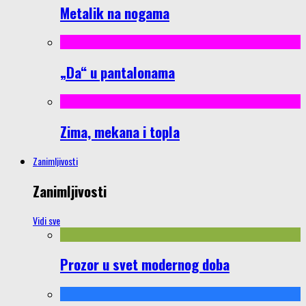
Metalik na nogama
„Da“ u pantalonama
Zima, mekana i topla
Zanimljivosti
Zanimljivosti
Vidi sve
Prozor u svet modernog doba