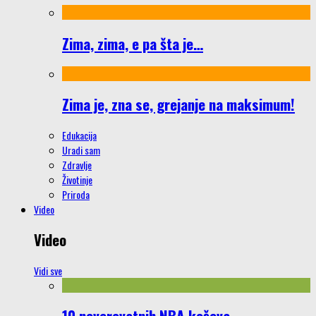
Zima, zima, e pa šta je…
Zima je, zna se, grejanje na maksimum!
Edukacija
Uradi sam
Zdravlje
Životinje
Priroda
Video
Video
Vidi sve
10 neverovatnih NBA koševa