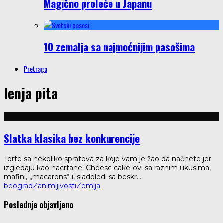
Magično proleće u Japanu
10 zemalja sa najmoćnijim pasošima
Pretraga
lenja pita
Slatka klasika bez konkurencije
Torte sa nekoliko spratova za koje vam je žao da načnete jer
izgledaju kao nacrtane. Cheese cake-ovi sa raznim ukusima,
mafini, „macarons“-i, sladoledi sa beskr
...
beograd
Zanimljivosti
Zemlja
Poslednje objavljeno