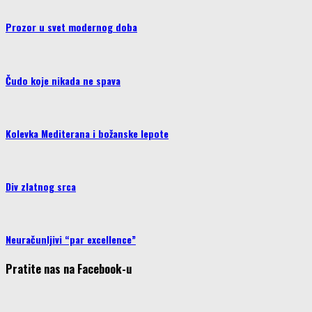
Prozor u svet modernog doba
Čudo koje nikada ne spava
Kolevka Mediterana i božanske lepote
Div zlatnog srca
Neuračunljivi “par excellence”
Pratite nas na Facebook-u