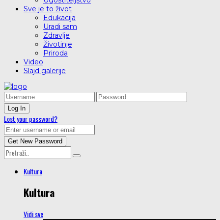
Ugostiteljstvo
Sve je to život
Edukacija
Uradi sam
Zdravlje
Životinje
Priroda
Video
Slajd galerije
Lost your password?
Kultura
Kultura
Vidi sve