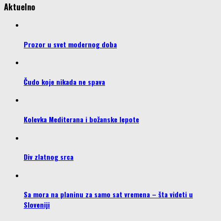
Aktuelno
Prozor u svet modernog doba
Čudo koje nikada ne spava
Kolevka Mediterana i božanske lepote
Div zlatnog srca
Sa mora na planinu za samo sat vremena – šta videti u
Sloveniji