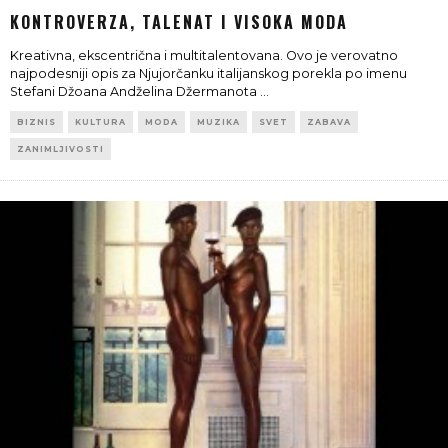
KONTROVERZA, TALENAT I VISOKA MODA
Kreativna, ekscentrična i multitalentovana. Ovo je verovatno
najpodesniji opis za Njujorčanku italijanskog porekla po imenu
Stefani Džoana Andželina Džermanota
...
BIZNIS
KULTURA
MODA
MUZIKA
SVET
ZABAVA
ZANIMLJIVOSTI