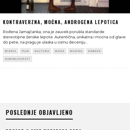
KONTRAVERZNA, MOĆNA, ANDROGENA LEPOTICA
Rođena Jamajčanka, ona je zauvek porušila standarde
stereotipne ženske lepote. Autentična, unikatna i moćna od glave
do pete, na pragu je ulaska u osmu deceniju
...
BIZNIS
FILM
KULTURA
MODA
MUZIKA
ZABAVA
ZANIMLJIVOSTI
POSLEDNJE OBJAVLJENO