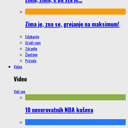
Zima je, zna se, grejanje na maksimum!
Edukacija
Uradi sam
Zdravlje
Životinje
Priroda
Video
Video
Vidi sve
10 neverovatnih NBA koševa