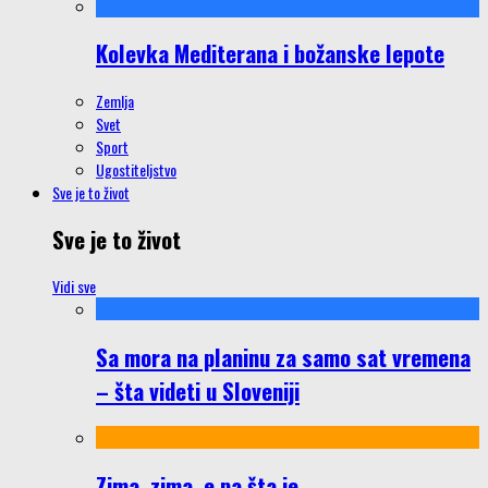
Kolevka Mediterana i božanske lepote
Zemlja
Svet
Sport
Ugostiteljstvo
Sve je to život
Sve je to život
Vidi sve
Sa mora na planinu za samo sat vremena
– šta videti u Sloveniji
Zima, zima, e pa šta je…