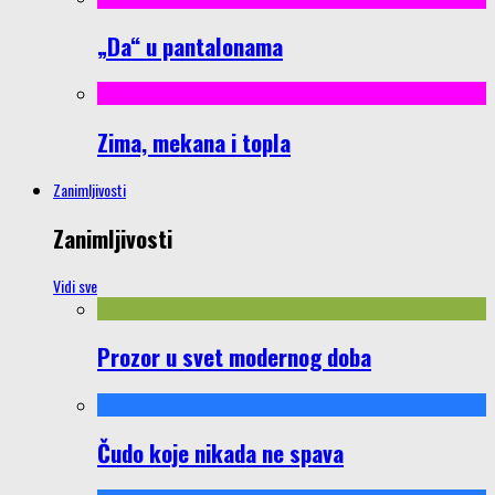
„Da“ u pantalonama
Zima, mekana i topla
Zanimljivosti
Zanimljivosti
Vidi sve
Prozor u svet modernog doba
Čudo koje nikada ne spava