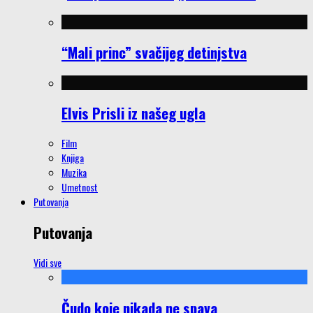
“Mali princ” svačijeg detinjstva
Elvis Prisli iz našeg ugla
Film
Knjiga
Muzika
Umetnost
Putovanja
Putovanja
Vidi sve
Čudo koje nikada ne spava