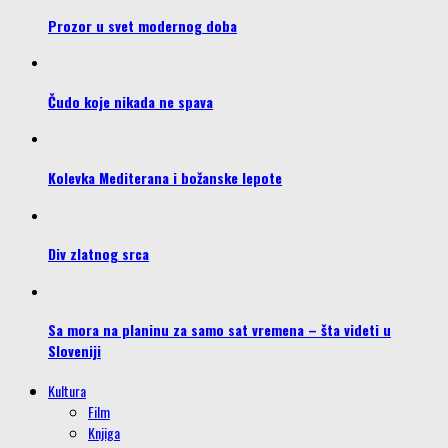
Prozor u svet modernog doba
Čudo koje nikada ne spava
Kolevka Mediterana i božanske lepote
Div zlatnog srca
Sa mora na planinu za samo sat vremena – šta videti u
Sloveniji
Kultura
Film
Knjiga