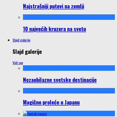
Najstrašniji putevi na zemlji
10 najvećih kruzera na svetu
Slajd galerije
Slajd galerije
Vidi sve
Nezaobilazne svetske destinacije
Magično proleće u Japanu