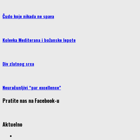
Čudo koje nikada ne spava
Kolevka Mediterana i božanske lepote
Div zlatnog srca
Neuračunljivi “par excellence”
Pratite nas na Facebook-u
Aktuelno