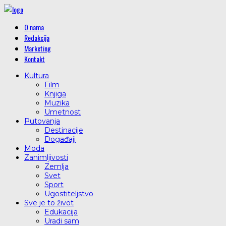
O nama
Redakcija
Marketing
Kontakt
Kultura
Film
Knjiga
Muzika
Umetnost
Putovanja
Destinacije
Događaji
Moda
Zanimljivosti
Zemlja
Svet
Sport
Ugostiteljstvo
Sve je to život
Edukacija
Uradi sam