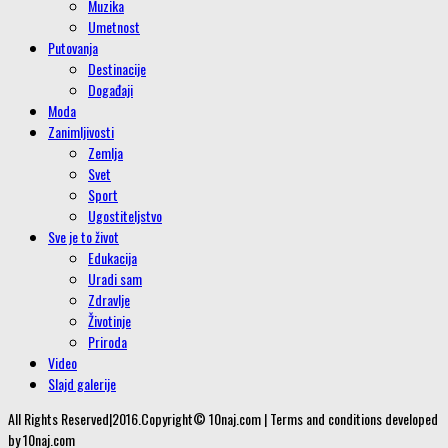
Muzika
Umetnost
Putovanja
Destinacije
Događaji
Moda
Zanimljivosti
Zemlja
Svet
Sport
Ugostiteljstvo
Sve je to život
Edukacija
Uradi sam
Zdravlje
Životinje
Priroda
Video
Slajd galerije
All Rights Reserved|2016.Copyright© 10naj.com | Terms and conditions developed
by 10naj.com