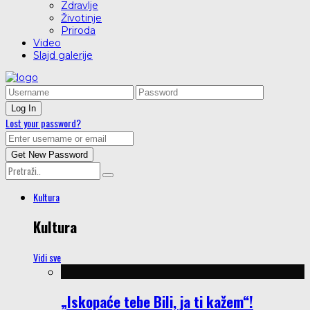
Zdravlje
Životinje
Priroda
Video
Slajd galerije
Lost your password?
Kultura
Kultura
Vidi sve
„Iskopaće tebe Bili, ja ti kažem“!