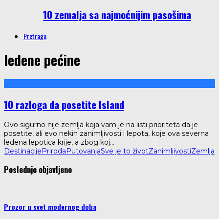
10 zemalja sa najmoćnijim pasošima
Pretraga
ledene pećine
10 razloga da posetite Island
Ovo sigurno nije zemlja koja vam je na listi prioriteta da je
posetite, ali evo nekih zanimljivosti i lepota, koje ova severna
ledena lepotica krije, a zbog koj
...
Destinacije
Priroda
Putovanja
Sve je to život
Zanimljivosti
Zemlja
Poslednje objavljeno
Prozor u svet modernog doba