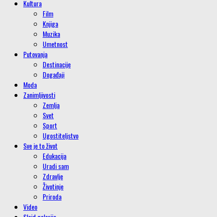
Kultura
Film
Knjiga
Muzika
Umetnost
Putovanja
Destinacije
Događaji
Moda
Zanimljivosti
Zemlja
Svet
Sport
Ugostiteljstvo
Sve je to život
Edukacija
Uradi sam
Zdravlje
Životinje
Priroda
Video
Slajd galerije