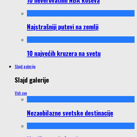
Najstrašniji putevi na zemlji
10 najvećih kruzera na svetu
Slajd galerije
Slajd galerije
Vidi sve
Nezaobilazne svetske destinacije