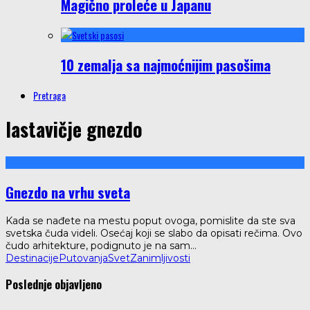
Magično proleće u Japanu
10 zemalja sa najmoćnijim pasošima
Pretraga
lastavičje gnezdo
Gnezdo na vrhu sveta
Kada se nađete na mestu poput ovoga, pomislite da ste sva
svetska čuda videli. Osećaj koji se slabo da opisati rečima. Ovo
čudo arhitekture, podignuto je na sam
...
Destinacije
Putovanja
Svet
Zanimljivosti
Poslednje objavljeno