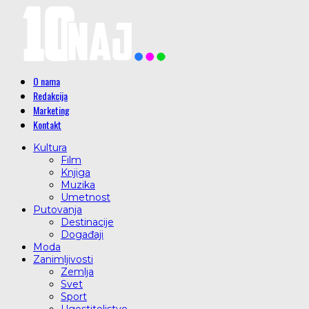
O nama
Redakcija
Marketing
Kontakt
Kultura
Film
Knjiga
Muzika
Umetnost
Putovanja
Destinacije
Događaji
Moda
Zanimljivosti
Zemlja
Svet
Sport