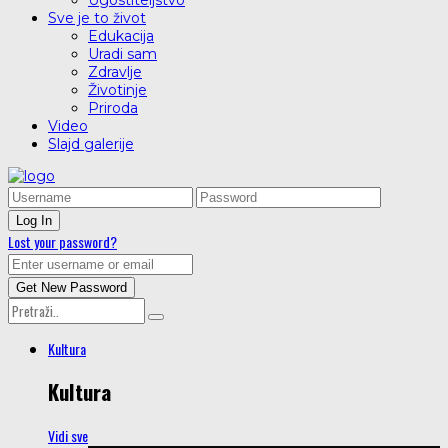
Ugostiteljstvo
Sve je to život
Edukacija
Uradi sam
Zdravlje
Životinje
Priroda
Video
Slajd galerije
Lost your password?
Kultura
Kultura
Vidi sve