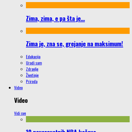
Zima, zima, e pa šta je…
Zima je, zna se, grejanje na maksimum!
Edukacija
Uradi sam
Zdravlje
Životinje
Priroda
Video
Video
Vidi sve
10 neverovatnih NBA koševa