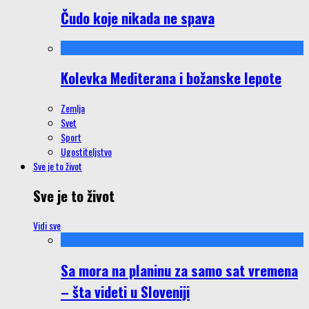
Čudo koje nikada ne spava
Kolevka Mediterana i božanske lepote
Zemlja
Svet
Sport
Ugostiteljstvo
Sve je to život
Sve je to život
Vidi sve
Sa mora na planinu za samo sat vremena
– šta videti u Sloveniji