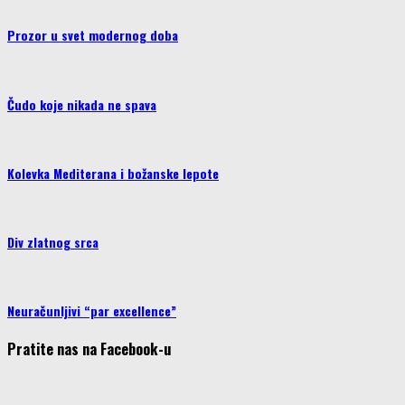
Prozor u svet modernog doba
Čudo koje nikada ne spava
Kolevka Mediterana i božanske lepote
Div zlatnog srca
Neuračunljivi “par excellence”
Pratite nas na Facebook-u