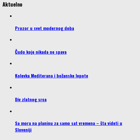
Aktuelno
Prozor u svet modernog doba
Čudo koje nikada ne spava
Kolevka Mediterana i božanske lepote
Div zlatnog srca
Sa mora na planinu za samo sat vremena – šta videti u
Sloveniji