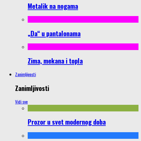
Metalik na nogama
„Da“ u pantalonama
Zima, mekana i topla
Zanimljivosti
Zanimljivosti
Vidi sve
Prozor u svet modernog doba