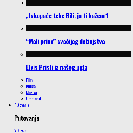
„Iskopaće tebe Bili, ja ti kažem“!
“Mali princ” svačijeg detinjstva
Elvis Prisli iz našeg ugla
Film
Knjiga
Muzika
Umetnost
Putovanja
Putovanja
Vidi sve