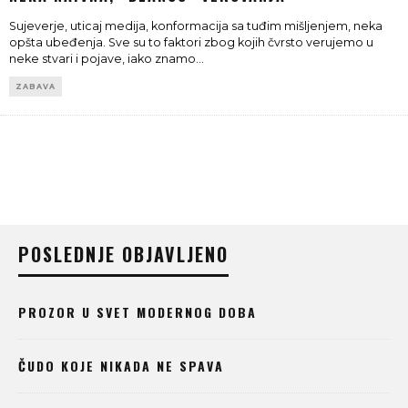
Sujeverje, uticaj medija, konformacija sa tuđim mišljenjem, neka
opšta ubeđenja. Sve su to faktori zbog kojih čvrsto verujemo u
neke stvari i pojave, iako znamo
...
ZABAVA
POSLEDNJE OBJAVLJENO
PROZOR U SVET MODERNOG DOBA
ČUDO KOJE NIKADA NE SPAVA