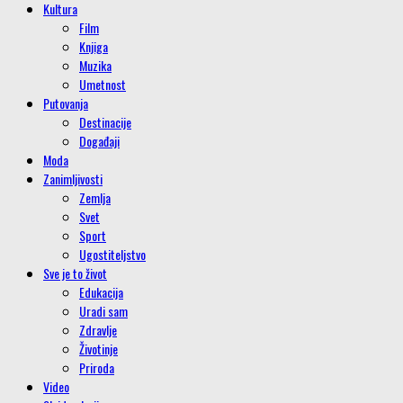
Kultura
Film
Knjiga
Muzika
Umetnost
Putovanja
Destinacije
Događaji
Moda
Zanimljivosti
Zemlja
Svet
Sport
Ugostiteljstvo
Sve je to život
Edukacija
Uradi sam
Zdravlje
Životinje
Priroda
Video