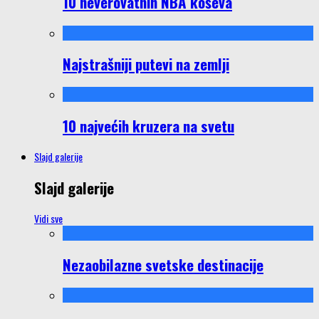
10 neverovatnih NBA koševa
Najstrašniji putevi na zemlji
10 najvećih kruzera na svetu
Slajd galerije
Slajd galerije
Vidi sve
Nezaobilazne svetske destinacije