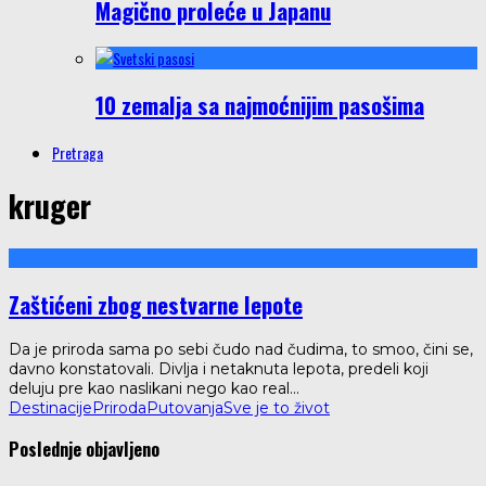
Magično proleće u Japanu
10 zemalja sa najmoćnijim pasošima
Pretraga
kruger
Zaštićeni zbog nestvarne lepote
Da je priroda sama po sebi čudo nad čudima, to smoo, čini se,
davno konstatovali. Divlja i netaknuta lepota, predeli koji
deluju pre kao naslikani nego kao real
...
Destinacije
Priroda
Putovanja
Sve je to život
Poslednje objavljeno