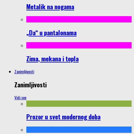
Metalik na nogama
„Da“ u pantalonama
Zima, mekana i topla
Zanimljivosti
Zanimljivosti
Vidi sve
Prozor u svet modernog doba