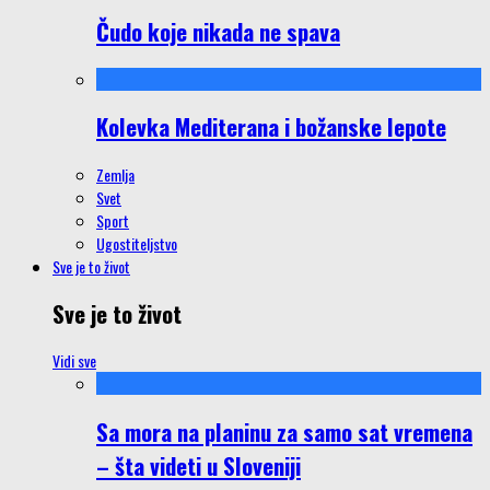
Čudo koje nikada ne spava
Kolevka Mediterana i božanske lepote
Zemlja
Svet
Sport
Ugostiteljstvo
Sve je to život
Sve je to život
Vidi sve
Sa mora na planinu za samo sat vremena
– šta videti u Sloveniji