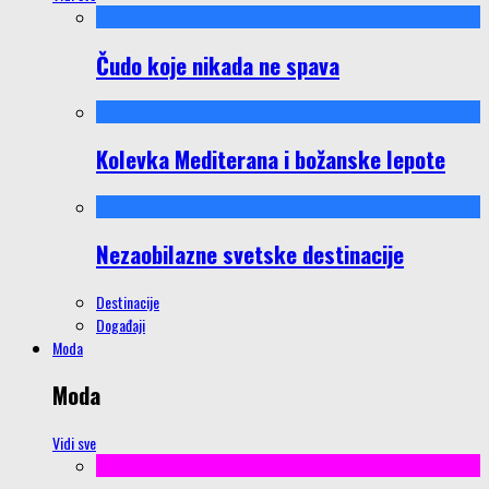
Čudo koje nikada ne spava
Kolevka Mediterana i božanske lepote
Nezaobilazne svetske destinacije
Destinacije
Događaji
Moda
Moda
Vidi sve