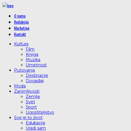
O nama
Redakcija
Marketing
Kontakt
Kultura
Film
Knjiga
Muzika
Umetnost
Putovanja
Destinacije
Događaji
Moda
Zanimljivosti
Zemlja
Svet
Sport
Ugostiteljstvo
Sve je to život
Edukacija
Uradi sam