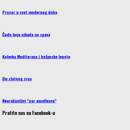
Prozor u svet modernog doba
Čudo koje nikada ne spava
Kolevka Mediterana i božanske lepote
Div zlatnog srca
Neuračunljivi “par excellence”
Pratite nas na Facebook-u