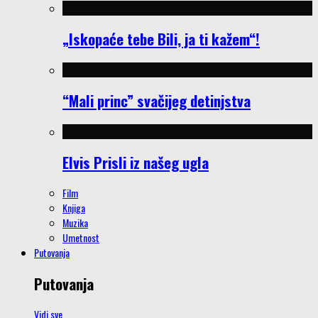
„Iskopaće tebe Bili, ja ti kažem“!
“Mali princ” svačijeg detinjstva
Elvis Prisli iz našeg ugla
Film
Knjiga
Muzika
Umetnost
Putovanja
Putovanja
Vidi sve