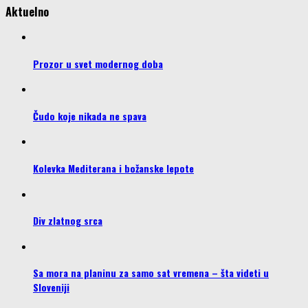
Aktuelno
Prozor u svet modernog doba
Čudo koje nikada ne spava
Kolevka Mediterana i božanske lepote
Div zlatnog srca
Sa mora na planinu za samo sat vremena – šta videti u
Sloveniji