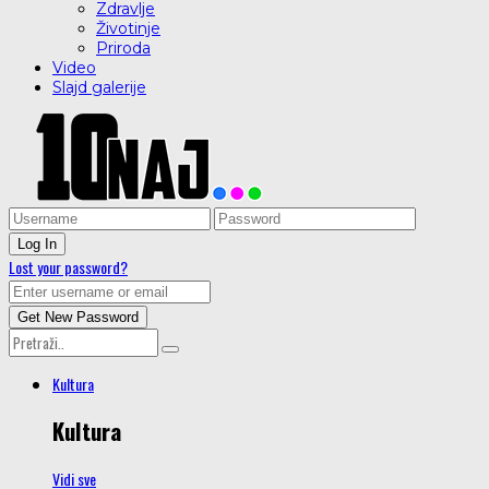
Zdravlje
Životinje
Priroda
Video
Slajd galerije
Lost your password?
Kultura
Kultura
Vidi sve