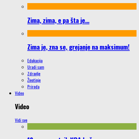
Zima, zima, e pa šta je…
Zima je, zna se, grejanje na maksimum!
Edukacija
Uradi sam
Zdravlje
Životinje
Priroda
Video
Video
Vidi sve