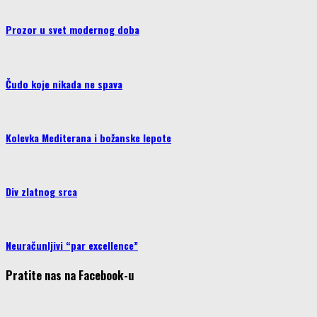
Prozor u svet modernog doba
Čudo koje nikada ne spava
Kolevka Mediterana i božanske lepote
Div zlatnog srca
Neuračunljivi “par excellence”
Pratite nas na Facebook-u