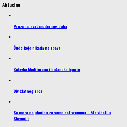
Aktuelno
Prozor u svet modernog doba
Čudo koje nikada ne spava
Kolevka Mediterana i božanske lepote
Div zlatnog srca
Sa mora na planinu za samo sat vremena – šta videti u
Sloveniji