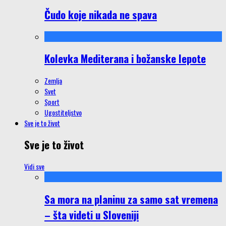
Čudo koje nikada ne spava
Kolevka Mediterana i božanske lepote
Zemlja
Svet
Sport
Ugostiteljstvo
Sve je to život
Sve je to život
Vidi sve
Sa mora na planinu za samo sat vremena
– šta videti u Sloveniji