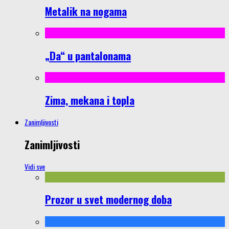
Metalik na nogama
„Da“ u pantalonama
Zima, mekana i topla
Zanimljivosti
Zanimljivosti
Vidi sve
Prozor u svet modernog doba