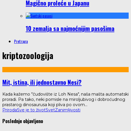
Magično proleće u Japanu
10 zemalja sa najmoćnijim pasošima
Pretraga
kriptozoologija
Mit, istina, ili jednostavno Nesi?
Kada kažemo "čudovište iz Loh Nesa", naša mašta automatski
proradi. Pa tako, neki pomisle na miroljubivog i dobroćudnog
prastarog dinosaurusa koji pliva po ovom
...
Priroda
Sve je to život
Svet
Zanimljivosti
Poslednje objavljeno