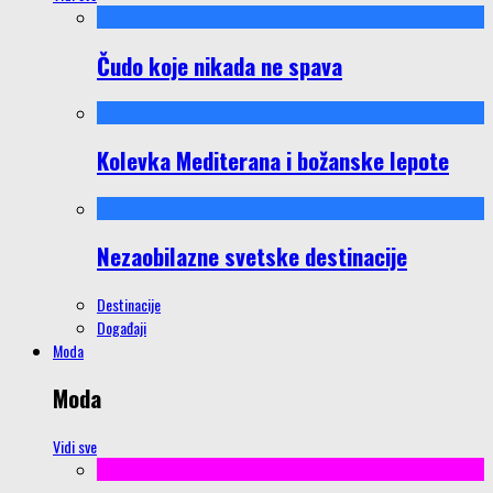
Čudo koje nikada ne spava
Kolevka Mediterana i božanske lepote
Nezaobilazne svetske destinacije
Destinacije
Događaji
Moda
Moda
Vidi sve