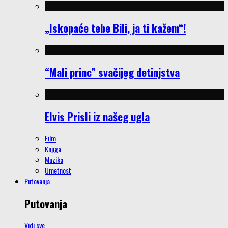
„Iskopaće tebe Bili, ja ti kažem“!
“Mali princ” svačijeg detinjstva
Elvis Prisli iz našeg ugla
Film
Knjiga
Muzika
Umetnost
Putovanja
Putovanja
Vidi sve