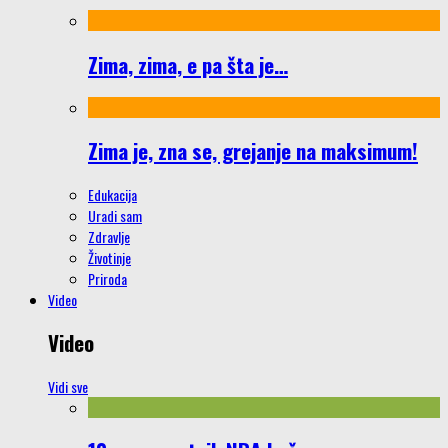
Zima, zima, e pa šta je…
Zima je, zna se, grejanje na maksimum!
Edukacija
Uradi sam
Zdravlje
Životinje
Priroda
Video
Video
Vidi sve