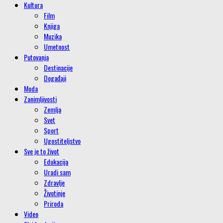
Kultura
Film
Knjiga
Muzika
Umetnost
Putovanja
Destinacije
Događaji
Moda
Zanimljivosti
Zemlja
Svet
Sport
Ugostiteljstvo
Sve je to život
Edukacija
Uradi sam
Zdravlje
Životinje
Priroda
Video