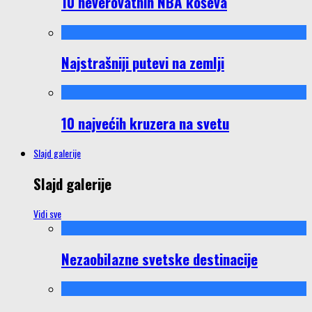
10 neverovatnih NBA koševa
Najstrašniji putevi na zemlji
10 najvećih kruzera na svetu
Slajd galerije
Slajd galerije
Vidi sve
Nezaobilazne svetske destinacije