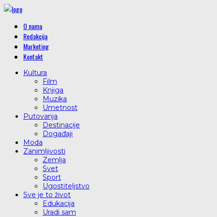
O nama
Redakcija
Marketing
Kontakt
Kultura
Film
Knjiga
Muzika
Umetnost
Putovanja
Destinacije
Događaji
Moda
Zanimljivosti
Zemlja
Svet
Sport
Ugostiteljstvo
Sve je to život
Edukacija
Uradi sam