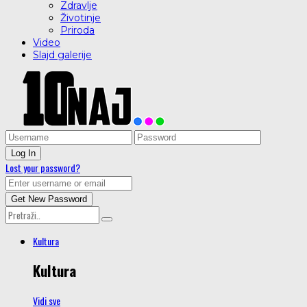
Zdravlje
Životinje
Priroda
Video
Slajd galerije
Lost your password?
Kultura
Kultura
Vidi sve