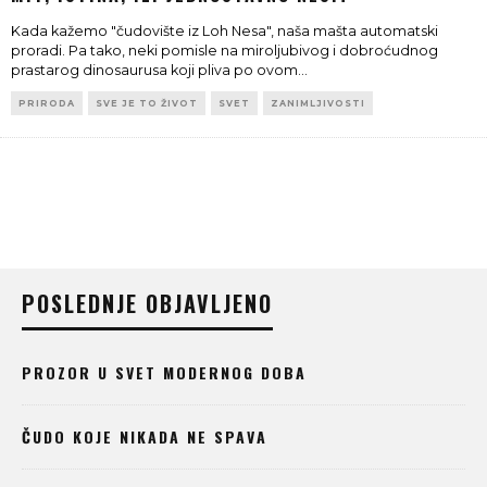
Kada kažemo "čudovište iz Loh Nesa", naša mašta automatski
proradi. Pa tako, neki pomisle na miroljubivog i dobroćudnog
prastarog dinosaurusa koji pliva po ovom
...
PRIRODA
SVE JE TO ŽIVOT
SVET
ZANIMLJIVOSTI
POSLEDNJE OBJAVLJENO
PROZOR U SVET MODERNOG DOBA
ČUDO KOJE NIKADA NE SPAVA