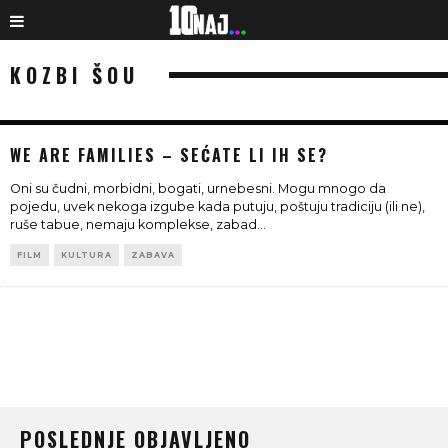
KOZBI ŠOU
WE ARE FAMILIES – SEĆATE LI IH SE?
Oni su čudni, morbidni, bogati, urnebesni. Mogu mnogo da
pojedu, uvek nekoga izgube kada putuju, poštuju tradiciju (ili ne),
ruše tabue, nemaju komplekse, zabad
...
FILM
KULTURA
ZABAVA
POSLEDNJE OBJAVLJENO