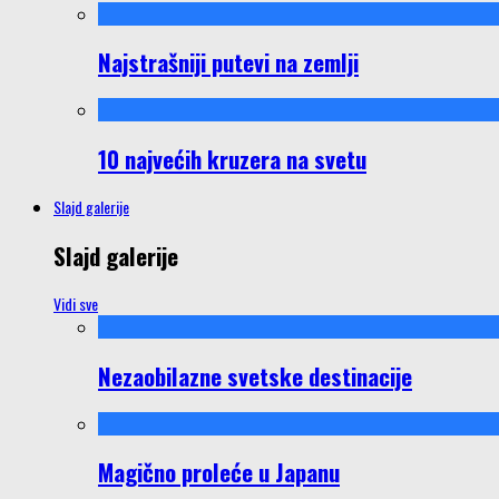
Najstrašniji putevi na zemlji
10 najvećih kruzera na svetu
Slajd galerije
Slajd galerije
Vidi sve
Nezaobilazne svetske destinacije
Magično proleće u Japanu