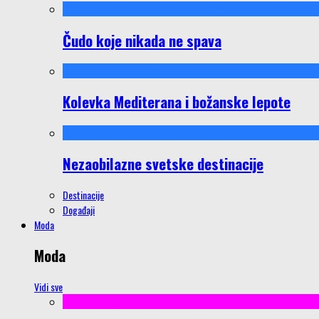
Čudo koje nikada ne spava
Kolevka Mediterana i božanske lepote
Nezaobilazne svetske destinacije
Destinacije
Događaji
Moda
Moda
Vidi sve