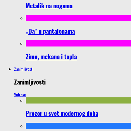
Metalik na nogama
„Da“ u pantalonama
Zima, mekana i topla
Zanimljivosti
Zanimljivosti
Vidi sve
Prozor u svet modernog doba