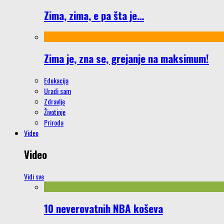
Zima, zima, e pa šta je…
Zima je, zna se, grejanje na maksimum!
Edukacija
Uradi sam
Zdravlje
Životinje
Priroda
Video
Video
Vidi sve
10 neverovatnih NBA koševa