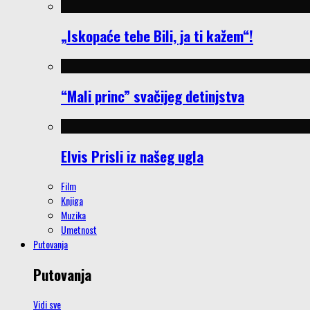
„Iskopaće tebe Bili, ja ti kažem“!
“Mali princ” svačijeg detinjstva
Elvis Prisli iz našeg ugla
Film
Knjiga
Muzika
Umetnost
Putovanja
Putovanja
Vidi sve