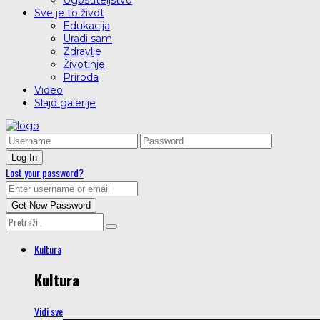
Ugostiteljstvo
Sve je to život
Edukacija
Uradi sam
Zdravlje
Životinje
Priroda
Video
Slajd galerije
Lost your password?
Kultura
Kultura
Vidi sve