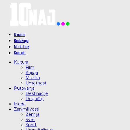
O nama
Redakcija
Marketing
Kontakt
Kultura
Film
Knjiga
Muzika
Umetnost
Putovanja
Destinacije
Događaji
Moda
Zanimljivosti
Zemlja
Svet
Sport