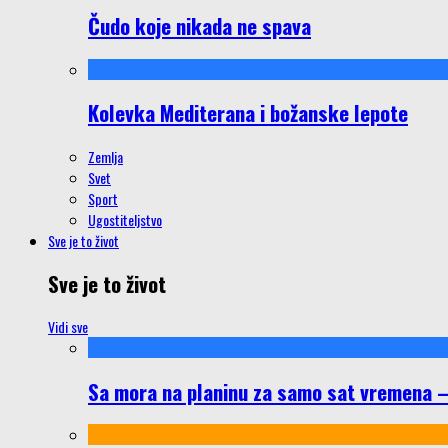
Čudo koje nikada ne spava
Kolevka Mediterana i božanske lepote
Zemlja
Svet
Sport
Ugostiteljstvo
Sve je to život
Sve je to život
Vidi sve
Sa mora na planinu za samo sat vremena – š