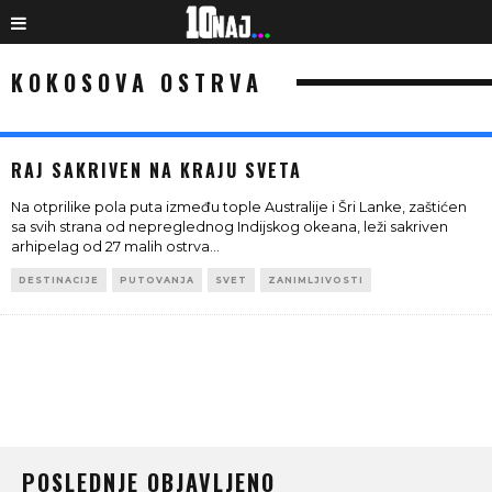
KOKOSOVA OSTRVA
RAJ SAKRIVEN NA KRAJU SVETA
Na otprilike pola puta između tople Australije i Šri Lanke, zaštićen
sa svih strana od nepreglednog Indijskog okeana, leži sakriven
arhipelag od 27 malih ostrva
...
DESTINACIJE
PUTOVANJA
SVET
ZANIMLJIVOSTI
POSLEDNJE OBJAVLJENO