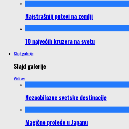
Najstrašniji putevi na zemlji
10 najvećih kruzera na svetu
Slajd galerije
Slajd galerije
Vidi sve
Nezaobilazne svetske destinacije
Magično proleće u Japanu