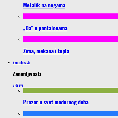
Metalik na nogama
„Da“ u pantalonama
Zima, mekana i topla
Zanimljivosti
Zanimljivosti
Vidi sve
Prozor u svet modernog doba