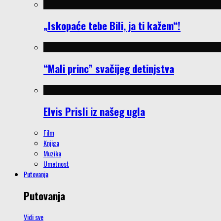
„Iskopaće tebe Bili, ja ti kažem“!
“Mali princ” svačijeg detinjstva
Elvis Prisli iz našeg ugla
Film
Knjiga
Muzika
Umetnost
Putovanja
Putovanja
Vidi sve