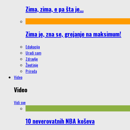
Zima, zima, e pa šta je…
Zima je, zna se, grejanje na maksimum!
Edukacija
Uradi sam
Zdravlje
Životinje
Priroda
Video
Video
Vidi sve
10 neverovatnih NBA koševa