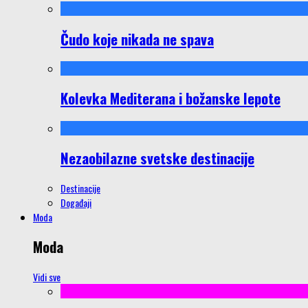
Čudo koje nikada ne spava
Kolevka Mediterana i božanske lepote
Nezaobilazne svetske destinacije
Destinacije
Događaji
Moda
Moda
Vidi sve