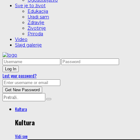
Ugostiteljstvo
Sve je to život
Edukacija
Uradi sam
Zdravlje
Životinje
Priroda
Video
Slajd galerije
Lost your password?
Kultura
Kultura
Vidi sve