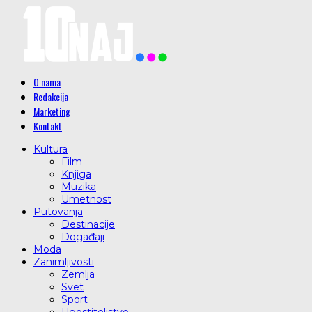
O nama
Redakcija
Marketing
Kontakt
Kultura
Film
Knjiga
Muzika
Umetnost
Putovanja
Destinacije
Događaji
Moda
Zanimljivosti
Zemlja
Svet
Sport