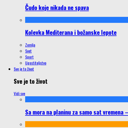
Čudo koje nikada ne spava
Kolevka Mediterana i božanske lepote
Zemlja
Svet
Sport
Ugostiteljstvo
Sve je to život
Sve je to život
Vidi sve
Sa mora na planinu za samo sat vremena – š