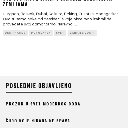
ZEMLJAMA
Hurgada, Bankok, Dubai, Kalkuta, Peking, Čukotka, Madagaskar...
Ovo su samo neke od destinacija koje biste rado izabrali da
provedete svoj odmor tamo. Naravno,
...
DESTINACIJE
PUTOVANJA
SVET
ZANIMLJIVOSTI
POSLEDNJE OBJAVLJENO
PROZOR U SVET MODERNOG DOBA
ČUDO KOJE NIKADA NE SPAVA