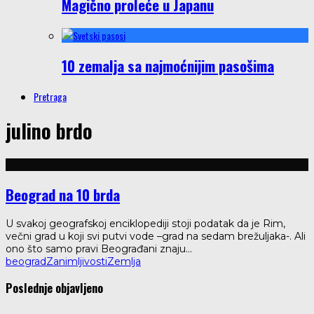
Magično proleće u Japanu
10 zemalja sa najmoćnijim pasošima
Pretraga
julino brdo
Beograd na 10 brda
U svakoj geografskoj enciklopediji stoji podatak da je Rim,
večni grad u koji svi putvi vode –grad na sedam brežuljaka-. Ali
ono što samo pravi Beograđani znaju
...
beograd
Zanimljivosti
Zemlja
Poslednje objavljeno