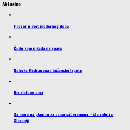
Aktuelno
Prozor u svet modernog doba
Čudo koje nikada ne spava
Kolevka Mediterana i božanske lepote
Div zlatnog srca
Sa mora na planinu za samo sat vremena – šta videti u
Sloveniji