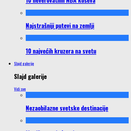
Najstrašniji putevi na zemlji
10 najvećih kruzera na svetu
Slajd galerije
Slajd galerije
Vidi sve
Nezaobilazne svetske destinacije