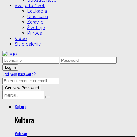
Ugostiteljstvo
Sve je to život
Edukacija
Uradi sam
Zdravlje
Životinje
Priroda
Video
Slajd galerije
Lost your password?
Kultura
Kultura
Vidi sve