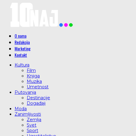
O nama
Redakcija
Marketing
Kontakt
Kultura
Film
Knjiga
Muzika
Umetnost
Putovanja
Destinacije
Događaji
Moda
Zanimljivosti
Zemlja
Svet
Sport