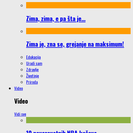
Zima, zima, e pa šta je…
Zima je, zna se, grejanje na maksimum!
Edukacija
Uradi sam
Zdravlje
Životinje
Priroda
Video
Video
Vidi sve
10 neverovatnih NBA koševa