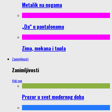
Metalik na nogama
„Da“ u pantalonama
Zima, mekana i topla
Zanimljivosti
Zanimljivosti
Vidi sve
Prozor u svet modernog doba