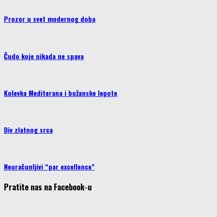
Prozor u svet modernog doba
Čudo koje nikada ne spava
Kolevka Mediterana i božanske lepote
Div zlatnog srca
Neuračunljivi “par excellence”
Pratite nas na Facebook-u