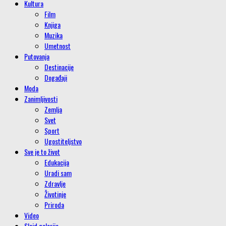
Kultura
Film
Knjiga
Muzika
Umetnost
Putovanja
Destinacije
Događaji
Moda
Zanimljivosti
Zemlja
Svet
Sport
Ugostiteljstvo
Sve je to život
Edukacija
Uradi sam
Zdravlje
Životinje
Priroda
Video
Slajd galerije