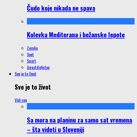
Čudo koje nikada ne spava
Kolevka Mediterana i božanske lepote
Zemlja
Svet
Sport
Ugostiteljstvo
Sve je to život
Sve je to život
Vidi sve
Sa mora na planinu za samo sat vremena
– šta videti u Sloveniji