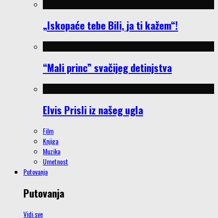
„Iskopaće tebe Bili, ja ti kažem“!
“Mali princ” svačijeg detinjstva
Elvis Prisli iz našeg ugla
Film
Knjiga
Muzika
Umetnost
Putovanja
Putovanja
Vidi sve