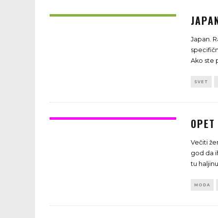
JAPA
Japan. Ra
specifičn
Ako ste 
SVET
OPET
Večiti ž
god da i
tu haljinu
MODA