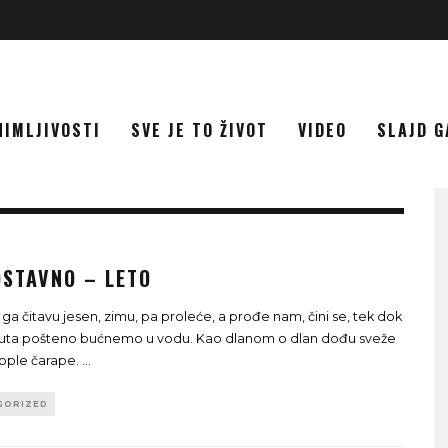
NIMLJIVOSTI
SVE JE TO ŽIVOT
VIDEO
SLAJD G
OSTAVNO – LETO
a čitavu jesen, zimu, pa proleće, a prođe nam, čini se, tek dok
puta pošteno bućnemo u vodu. Kao dlanom o dlan dođu sveže
 tople čarape.
...
GORIZED