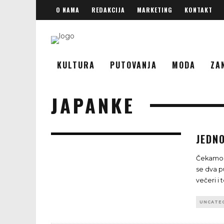
O NAMA
REDAKCIJA
MARKETING
KONTAKT
KULTURA
PUTOVANJA
MODA
ZA
JAPANKE
JEDN
Čekamo g
se dva 
večeri i
UNCATE