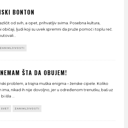
NSKI BONTON
zličit od svih, a opet, prihvatljiv svima. Posebna kultura,
i običaji, ljudi koji su uvek spremni da pruže pomoć i toplu reč.
putovali
...
ZANIMLJIVOSTI
 NEMAM ŠTA DA OBUJEM!
enski problem, a trajna muška enigma – ženske cipele. Koliko
h ima, nikad ih nije dovoljno, jer u određenom trenutku, baš uz
 bi išla
...
SVET
ZANIMLJIVOSTI