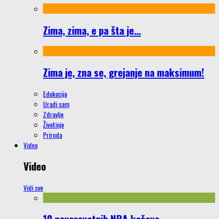
Zima, zima, e pa šta je…
Zima je, zna se, grejanje na maksimum!
Edukacija
Uradi sam
Zdravlje
Životinje
Priroda
Video
Video
Vidi sve
10 neverovatnih NBA koševa