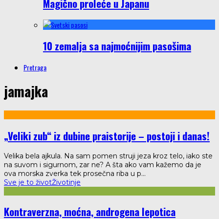
Magično proleće u Japanu
10 zemalja sa najmoćnijim pasošima
Pretraga
jamajka
„Veliki zub“ iz dubine praistorije – postoji i danas!
Velika bela ajkula. Na sam pomen struji jeza kroz telo, iako ste
na suvom i sigurnom, zar ne? A šta ako vam kažemo da je
ova morska zverka tek prosečna riba u p
...
Sve je to život
Životinje
Kontraverzna, moćna, androgena lepotica