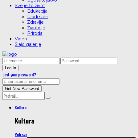
Ugostiteljstvo
Sve je to život
Edukacija
Uradi sam
Zdravlje
Životinje
Priroda
Video
Slajd galerije
Lost your password?
Kultura
Kultura
Vidi sve