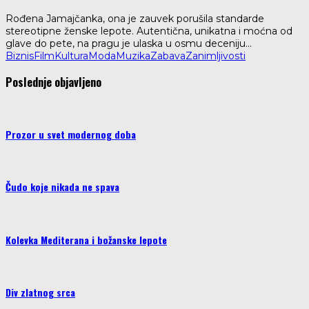
Rođena Jamajčanka, ona je zauvek porušila standarde
stereotipne ženske lepote. Autentična, unikatna i moćna od
glave do pete, na pragu je ulaska u osmu deceniju
...
Biznis
Film
Kultura
Moda
Muzika
Zabava
Zanimljivosti
Poslednje objavljeno
Prozor u svet modernog doba
Čudo koje nikada ne spava
Kolevka Mediterana i božanske lepote
Div zlatnog srca