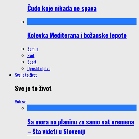
Čudo koje nikada ne spava
Kolevka Mediterana i božanske lepote
Zemlja
Svet
Sport
Ugostiteljstvo
Sve je to život
Sve je to život
Vidi sve
Sa mora na planinu za samo sat vremena
– šta videti u Sloveniji