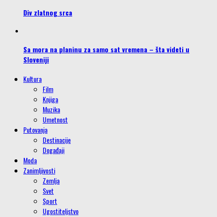
Div zlatnog srca
Sa mora na planinu za samo sat vremena – šta videti u
Sloveniji
Kultura
Film
Knjiga
Muzika
Umetnost
Putovanja
Destinacije
Događaji
Moda
Zanimljivosti
Zemlja
Svet
Sport
Ugostiteljstvo