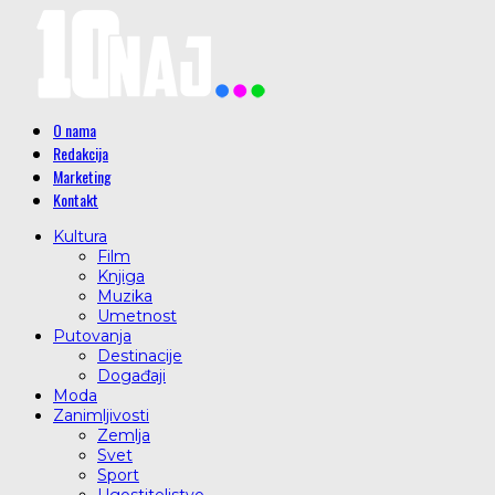
O nama
Redakcija
Marketing
Kontakt
Kultura
Film
Knjiga
Muzika
Umetnost
Putovanja
Destinacije
Događaji
Moda
Zanimljivosti
Zemlja
Svet
Sport