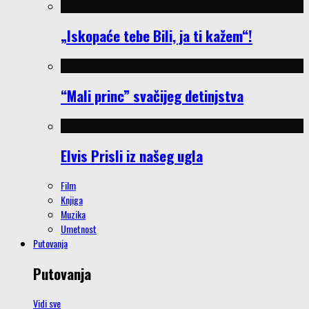
„Iskopaće tebe Bili, ja ti kažem“!
“Mali princ” svačijeg detinjstva
Elvis Prisli iz našeg ugla
Film
Knjiga
Muzika
Umetnost
Putovanja
Putovanja
Vidi sve