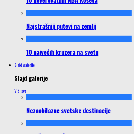
Najstrašniji putevi na zemlji
10 najvećih kruzera na svetu
Slajd galerije
Slajd galerije
Vidi sve
Nezaobilazne svetske destinacije