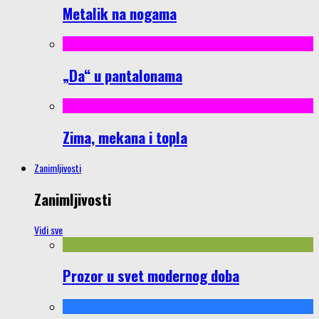
Metalik na nogama
„Da“ u pantalonama
Zima, mekana i topla
Zanimljivosti
Zanimljivosti
Vidi sve
Prozor u svet modernog doba