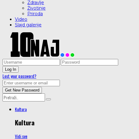
Zdravlje
Životinje
Priroda
Video
Slajd galerije
Lost your password?
Kultura
Kultura
Vidi sve