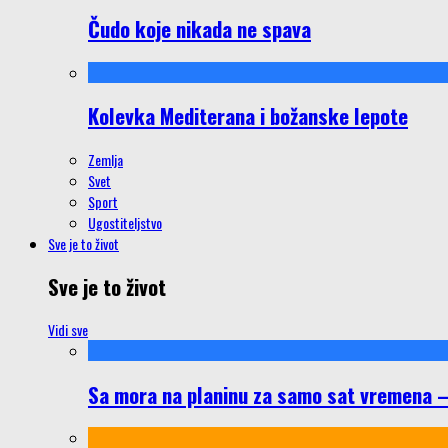
Čudo koje nikada ne spava
Kolevka Mediterana i božanske lepote
Zemlja
Svet
Sport
Ugostiteljstvo
Sve je to život
Sve je to život
Vidi sve
Sa mora na planinu za samo sat vremena – š