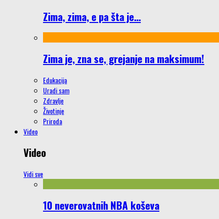
Zima, zima, e pa šta je…
Zima je, zna se, grejanje na maksimum!
Edukacija
Uradi sam
Zdravlje
Životinje
Priroda
Video
Video
Vidi sve
10 neverovatnih NBA koševa