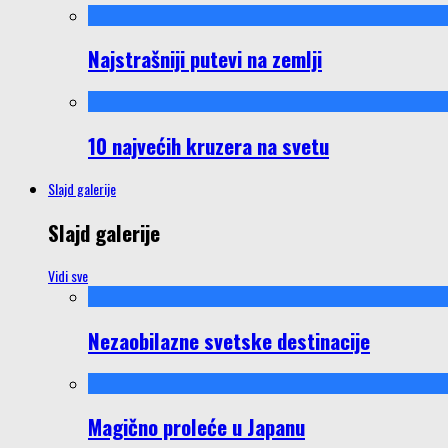
Najstrašniji putevi na zemlji
10 najvećih kruzera na svetu
Slajd galerije
Slajd galerije
Vidi sve
Nezaobilazne svetske destinacije
Magično proleće u Japanu