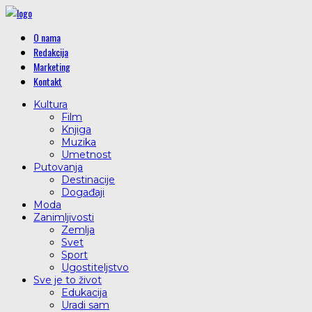
O nama
Redakcija
Marketing
Kontakt
Kultura
Film
Knjiga
Muzika
Umetnost
Putovanja
Destinacije
Događaji
Moda
Zanimljivosti
Zemlja
Svet
Sport
Ugostiteljstvo
Sve je to život
Edukacija
Uradi sam