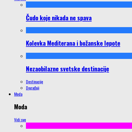
Čudo koje nikada ne spava
Kolevka Mediterana i božanske lepote
Nezaobilazne svetske destinacije
Destinacije
Događaji
Moda
Moda
Vidi sve