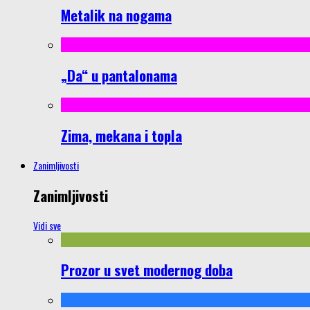
Metalik na nogama
„Da“ u pantalonama
Zima, mekana i topla
Zanimljivosti
Zanimljivosti
Vidi sve
Prozor u svet modernog doba