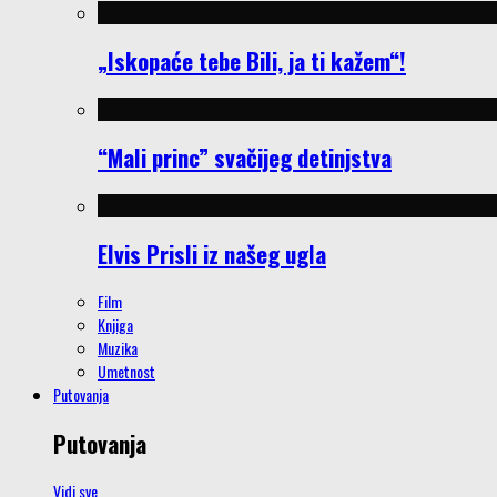
„Iskopaće tebe Bili, ja ti kažem“!
“Mali princ” svačijeg detinjstva
Elvis Prisli iz našeg ugla
Film
Knjiga
Muzika
Umetnost
Putovanja
Putovanja
Vidi sve