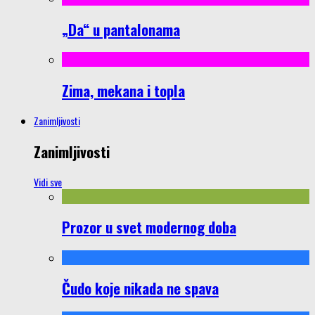
„Da“ u pantalonama
Zima, mekana i topla
Zanimljivosti
Zanimljivosti
Vidi sve
Prozor u svet modernog doba
Čudo koje nikada ne spava