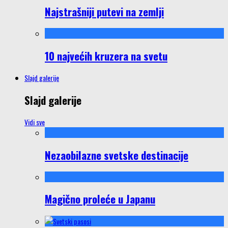
Najstrašniji putevi na zemlji
10 najvećih kruzera na svetu
Slajd galerije
Slajd galerije
Vidi sve
Nezaobilazne svetske destinacije
Magično proleće u Japanu