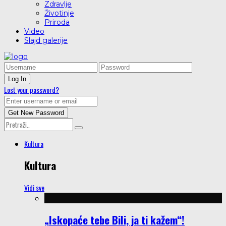
Zdravlje
Životinje
Priroda
Video
Slajd galerije
Lost your password?
Kultura
Kultura
Vidi sve
„Iskopaće tebe Bili, ja ti kažem“!