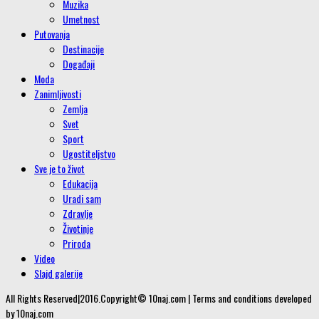
Muzika
Umetnost
Putovanja
Destinacije
Događaji
Moda
Zanimljivosti
Zemlja
Svet
Sport
Ugostiteljstvo
Sve je to život
Edukacija
Uradi sam
Zdravlje
Životinje
Priroda
Video
Slajd galerije
All Rights Reserved|2016.Copyright© 10naj.com | Terms and conditions developed
by 10naj.com