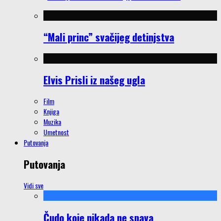
“Mali princ” svačijeg detinjstva
Elvis Prisli iz našeg ugla
Film
Knjiga
Muzika
Umetnost
Putovanja
Putovanja
Vidi sve
Čudo koje nikada ne spava