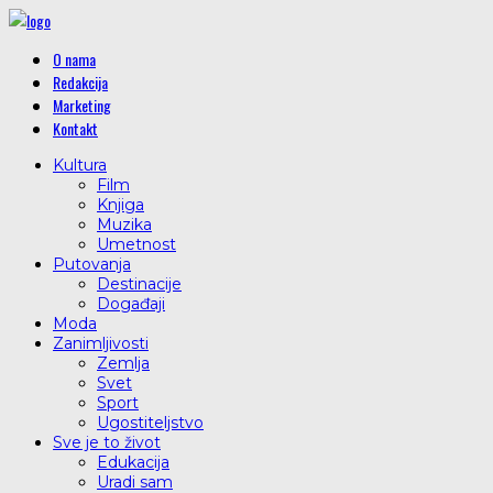
O nama
Redakcija
Marketing
Kontakt
Kultura
Film
Knjiga
Muzika
Umetnost
Putovanja
Destinacije
Događaji
Moda
Zanimljivosti
Zemlja
Svet
Sport
Ugostiteljstvo
Sve je to život
Edukacija
Uradi sam