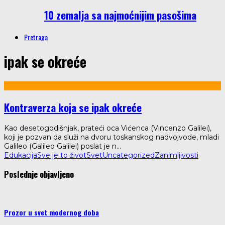
10 zemalja sa najmoćnijim pasošima
Pretraga
ipak se okreće
Kontraverza koja se ipak okreće
Kao desetogodišnjak, prateći oca Vićenca (Vincenzo Galilei),
koji je pozvan da služi na dvoru toskanskog nadvojvode, mladi
Galileo (Galileo Galilei) poslat je n
...
Edukacija
Sve je to život
Svet
Uncategorized
Zanimljivosti
Poslednje objavljeno
Prozor u svet modernog doba