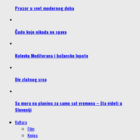
Prozor u svet modernog doba
Čudo koje nikada ne spava
Kolevka Mediterana i božanske lepote
Div zlatnog srca
Sa mora na planinu za samo sat vremena – šta videti u
Sloveniji
Kultura
Film
Knjiga