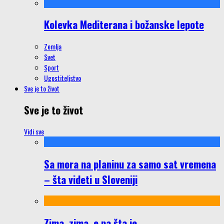
Kolevka Mediterana i božanske lepote
Zemlja
Svet
Sport
Ugostiteljstvo
Sve je to život
Sve je to život
Vidi sve
Sa mora na planinu za samo sat vremena
– šta videti u Sloveniji
Zima, zima, e pa šta je…