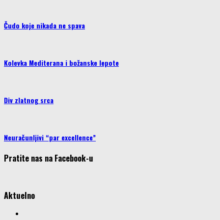
Čudo koje nikada ne spava
Kolevka Mediterana i božanske lepote
Div zlatnog srca
Neuračunljivi “par excellence”
Pratite nas na Facebook-u
Aktuelno