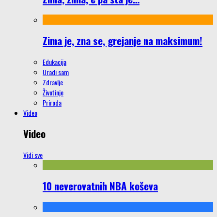
Zima je, zna se, grejanje na maksimum!
Edukacija
Uradi sam
Zdravlje
Životinje
Priroda
Video
Video
Vidi sve
10 neverovatnih NBA koševa