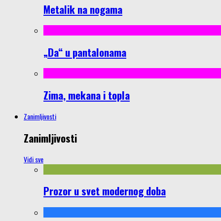
Metalik na nogama
„Da“ u pantalonama
Zima, mekana i topla
Zanimljivosti
Zanimljivosti
Vidi sve
Prozor u svet modernog doba