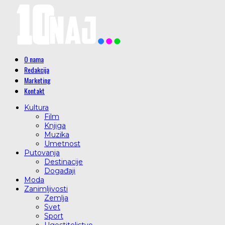
O nama
Redakcija
Marketing
Kontakt
Kultura
Film
Knjiga
Muzika
Umetnost
Putovanja
Destinacije
Događaji
Moda
Zanimljivosti
Zemlja
Svet
Sport