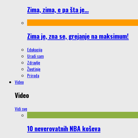
Zima, zima, e pa šta je…
Zima je, zna se, grejanje na maksimum!
Edukacija
Uradi sam
Zdravlje
Životinje
Priroda
Video
Video
Vidi sve
10 neverovatnih NBA koševa