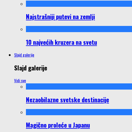
Najstrašniji putevi na zemlji
10 najvećih kruzera na svetu
Slajd galerije
Slajd galerije
Vidi sve
Nezaobilazne svetske destinacije
Magično proleće u Japanu