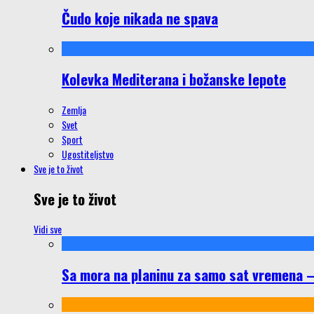
Čudo koje nikada ne spava
Kolevka Mediterana i božanske lepote
Zemlja
Svet
Sport
Ugostiteljstvo
Sve je to život
Sve je to život
Vidi sve
Sa mora na planinu za samo sat vremena – š