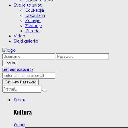
Ugostiteljstvo
Sve je to život
Edukacija
Uradi sam
Zdravlje
Životinje
Priroda
Video
Slajd galerije
Lost your password?
Kultura
Kultura
Vidi sve