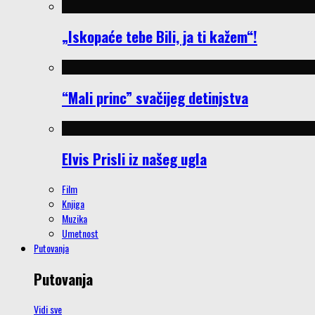
„Iskopaće tebe Bili, ja ti kažem“!
“Mali princ” svačijeg detinjstva
Elvis Prisli iz našeg ugla
Film
Knjiga
Muzika
Umetnost
Putovanja
Putovanja
Vidi sve