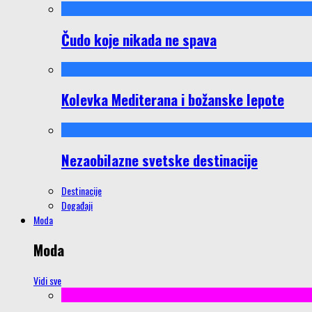
Čudo koje nikada ne spava
Kolevka Mediterana i božanske lepote
Nezaobilazne svetske destinacije
Destinacije
Događaji
Moda
Moda
Vidi sve