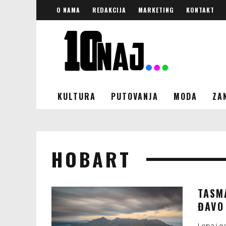
O NAMA
REDAKCIJA
MARKETING
KONTAKT
KULTURA
PUTOVANJA
MODA
ZA
HOBART
TASM
ĐAVO 
Lepa i o