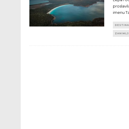
proslavil
imenu Ta
DESTINA
ZANIMLJ