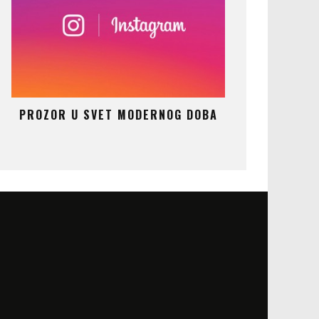
AT
PROZOR U SVET MODERNOG DOBA
ČUDO KOJE 