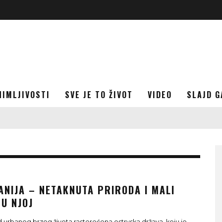
NIMLJIVOSTI
SVE JE TO ŽIVOT
VIDEO
SLAJD G
ANIJA – NETAKNUTA PRIRODA I MALI
U NJOJ
d urbanog brzog života rasterećena ostrvska država, koju je