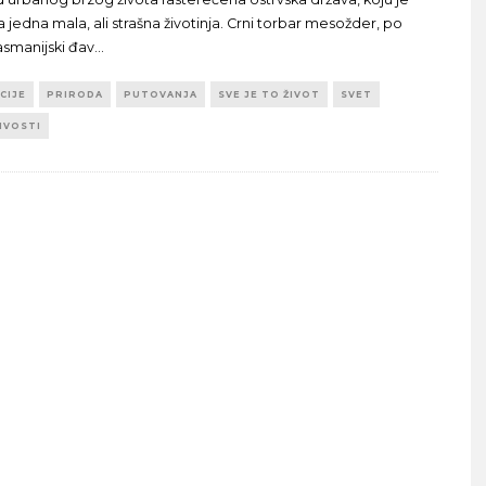
a jedna mala, ali strašna životinja. Crni torbar mesožder, po
smanijski đav
...
CIJE
PRIRODA
PUTOVANJA
SVE JE TO ŽIVOT
SVET
IVOSTI