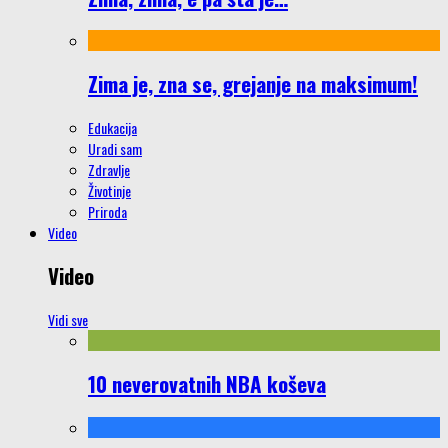
Zima je, zna se, grejanje na maksimum!
Edukacija
Uradi sam
Zdravlje
Životinje
Priroda
Video
Video
Vidi sve
10 neverovatnih NBA koševa