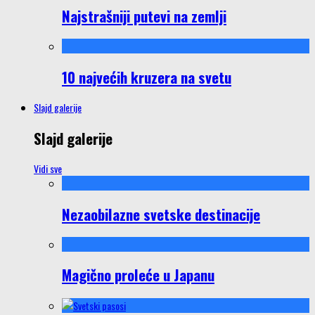
Najstrašniji putevi na zemlji
10 najvećih kruzera na svetu
Slajd galerije
Slajd galerije
Vidi sve
Nezaobilazne svetske destinacije
Magično proleće u Japanu