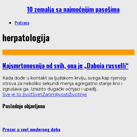
10 zemalja sa najmoćnijim pasošima
Pretraga
herpatologija
Najsmrtonosnija od svih, ona je „Daboia russelli“
Kada dođe u kontakt sa ljudskom krvlju, svega kap njenog
otrova za nekoliko sekundi menja agregatno stanje krvi i
zgrušava ga. Izrazito dugački očnjaci i upadlj
...
Sve je to život
Svet
Zanimljivosti
Životinje
Poslednje objavljeno
Prozor u svet modernog doba