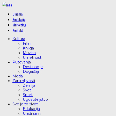
O nama
Redakcija
Marketing
Kontakt
Kultura
Film
Knjiga
Muzika
Umetnost
Putovanja
Destinacije
Događaji
Moda
Zanimljivosti
Zemlja
Svet
Sport
Ugostiteljstvo
Sve je to život
Edukacija
Uradi sam