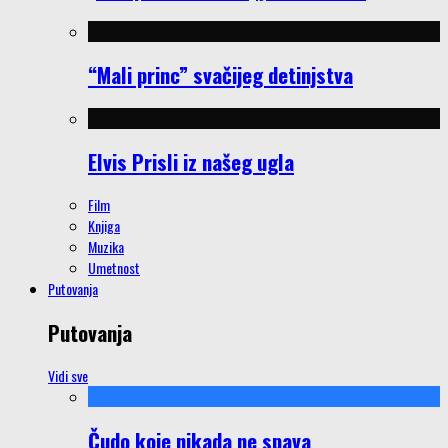
“Mali princ” svačijeg detinjstva
Elvis Prisli iz našeg ugla
Film
Knjiga
Muzika
Umetnost
Putovanja
Putovanja
Vidi sve
Čudo koje nikada ne spava