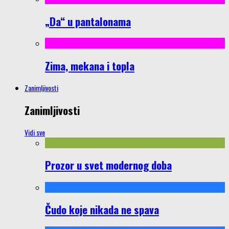
„Da“ u pantalonama
Zima, mekana i topla
Zanimljivosti
Zanimljivosti
Vidi sve
Prozor u svet modernog doba
Čudo koje nikada ne spava