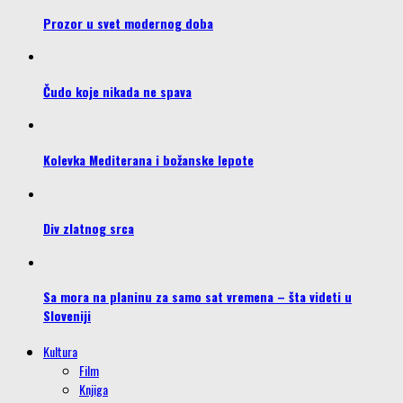
Prozor u svet modernog doba
Čudo koje nikada ne spava
Kolevka Mediterana i božanske lepote
Div zlatnog srca
Sa mora na planinu za samo sat vremena – šta videti u
Sloveniji
Kultura
Film
Knjiga