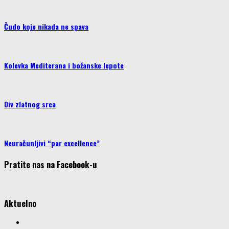
Čudo koje nikada ne spava
Kolevka Mediterana i božanske lepote
Div zlatnog srca
Neuračunljivi “par excellence”
Pratite nas na Facebook-u
Aktuelno