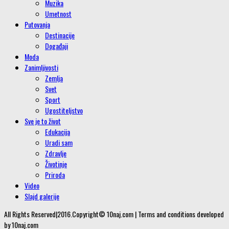
Muzika
Umetnost
Putovanja
Destinacije
Događaji
Moda
Zanimljivosti
Zemlja
Svet
Sport
Ugostiteljstvo
Sve je to život
Edukacija
Uradi sam
Zdravlje
Životinje
Priroda
Video
Slajd galerije
All Rights Reserved|2016.Copyright© 10naj.com | Terms and conditions developed
by 10naj.com