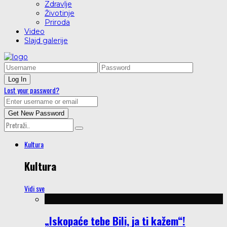
Zdravlje
Životinje
Priroda
Video
Slajd galerije
Lost your password?
Kultura
Kultura
Vidi sve
„Iskopaće tebe Bili, ja ti kažem“!