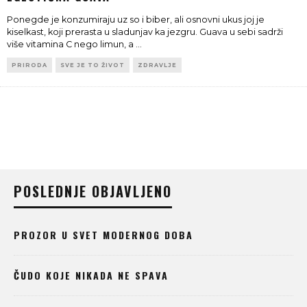
Ponegde je konzumiraju uz so i biber, ali osnovni ukus joj je
kiselkast, koji prerasta u sladunjav ka jezgru. Guava u sebi sadrži
više vitamina C nego limun, a
...
PRIRODA
SVE JE TO ŽIVOT
ZDRAVLJE
POSLEDNJE OBJAVLJENO
PROZOR U SVET MODERNOG DOBA
ČUDO KOJE NIKADA NE SPAVA