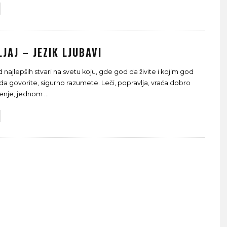
JAJ – JEZIK LJUBAVI
 najlepših stvari na svetu koju, gde god da živite i kojim god
da govorite, sigurno razumete. Leči, popravlja, vraća dobro
ženje, jednom
...