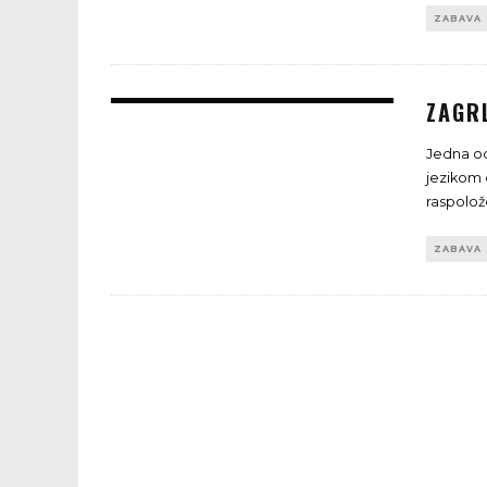
ZABAVA
ZAGRL
Jedna od
jezikom 
raspolo
ZABAVA