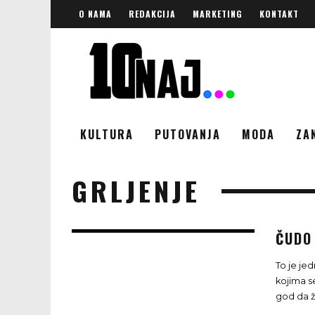
O NAMA
REDAKCIJA
MARKETING
KONTAKT
KULTURA
PUTOVANJA
MODA
ZA
GRLJENJE
ČUDO
To je jed
kojima s
god da ži