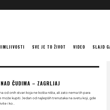
NIMLJIVOSTI
SVE JE TO ŽIVOT
VIDEO
SLAJD G
 NAD ČUDIMA – ZAGRLJAJ
na od onih stvari koja ne košta ništa, ali zato nema tih para
e može kupiti. Jedan od najlepših trenutaka na svetu koji, gde
vite i ko
...