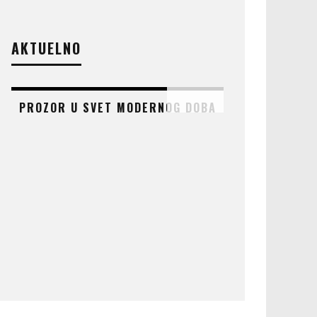
AKTUELNO
PROZOR U SVET MODERNOG DOBA
AT
ČUDO KOJE 