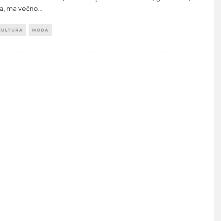
a, ma večno
...
KULTURA
MODA