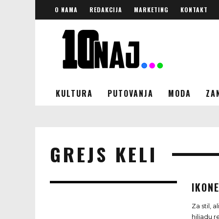
O NAMA
REDAKCIJA
MARKETING
KONTAKT
KULTURA
PUTOVANJA
MODA
ZA
GREJS KELI
IKONE
Za stil, 
hiljadu 