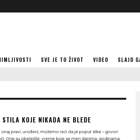
NIMLJIVOSTI
SVE JE TO ŽIVOT
VIDEO
SLAJD G
 STILA KOJE NIKADA NE BLEDE
ali onaj pravi, urođeni, možemo reći da je poput slike – govori
reči. One su obeležile, vreme koje se meri danima, godinama,