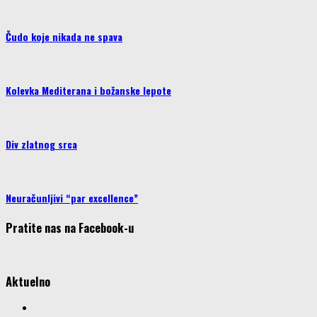
Čudo koje nikada ne spava
Kolevka Mediterana i božanske lepote
Div zlatnog srca
Neuračunljivi “par excellence”
Pratite nas na Facebook-u
Aktuelno