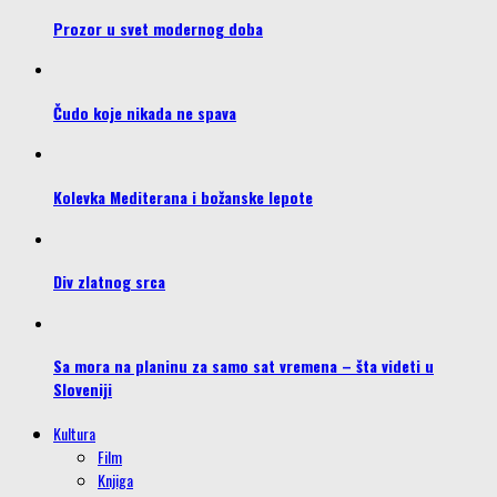
Prozor u svet modernog doba
Čudo koje nikada ne spava
Kolevka Mediterana i božanske lepote
Div zlatnog srca
Sa mora na planinu za samo sat vremena – šta videti u
Sloveniji
Kultura
Film
Knjiga