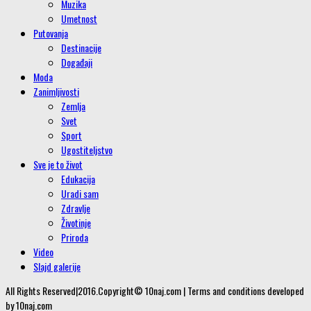
Muzika
Umetnost
Putovanja
Destinacije
Događaji
Moda
Zanimljivosti
Zemlja
Svet
Sport
Ugostiteljstvo
Sve je to život
Edukacija
Uradi sam
Zdravlje
Životinje
Priroda
Video
Slajd galerije
All Rights Reserved|2016.Copyright© 10naj.com | Terms and conditions developed
by 10naj.com