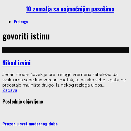
10 zemalja sa najmoćnijim pasošima
Pretraga
govoriti istinu
Nikad izvini
Jedan mudar čovek je pre mnogo vremena zabeležio da
svako ima sebe kao vredan imetak, te da ako sebe izgubi, ne
preostaje mu ništa drugo. Iz nekog razloga u pos
...
Zabava
Poslednje objavljeno
Prozor u svet modernog doba