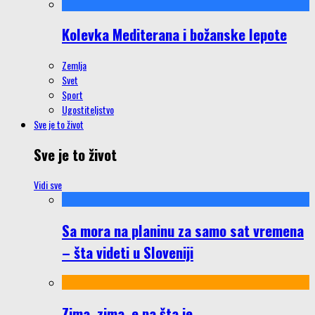
Kolevka Mediterana i božanske lepote
Zemlja
Svet
Sport
Ugostiteljstvo
Sve je to život
Sve je to život
Vidi sve
Sa mora na planinu za samo sat vremena
– šta videti u Sloveniji
Zima, zima, e pa šta je…