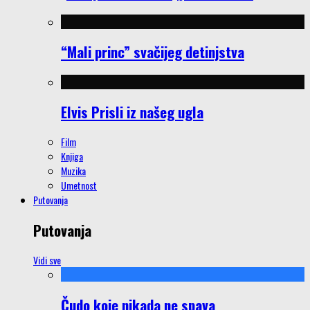
“Mali princ” svačijeg detinjstva
Elvis Prisli iz našeg ugla
Film
Knjiga
Muzika
Umetnost
Putovanja
Putovanja
Vidi sve
Čudo koje nikada ne spava