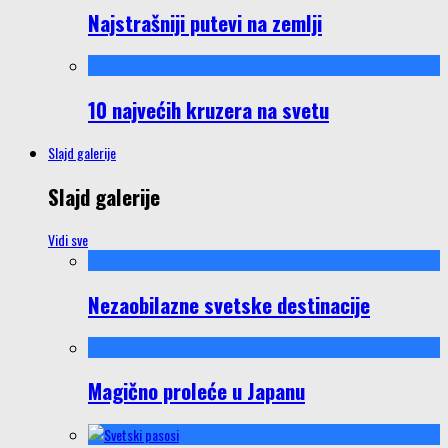
Najstrašniji putevi na zemlji
10 najvećih kruzera na svetu
Slajd galerije
Slajd galerije
Vidi sve
Nezaobilazne svetske destinacije
Magično proleće u Japanu