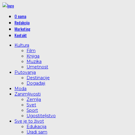
O nama
Redakcija
Marketing
Kontakt
Kultura
Film
Knjiga
Muzika
Umetnost
Putovanja
Destinacije
Događaji
Moda
Zanimljivosti
Zemlja
Svet
Sport
Ugostiteljstvo
Sve je to život
Edukacija
Uradi sam