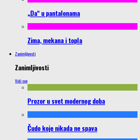
„Da“ u pantalonama
Zima, mekana i topla
Zanimljivosti
Zanimljivosti
Vidi sve
Prozor u svet modernog doba
Čudo koje nikada ne spava