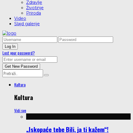
Zdravlje
Životinje
Priroda
Video
Slajd galerije
Lost your password?
Kultura
Kultura
Vidi sve
„Iskopaće tebe Bili, ja ti kažem“!