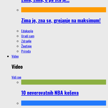
Zima je, zna se, grejanje na maksimum!
Edukacija
Uradi sam
Zdravlje
Životinje
Priroda
Video
Video
Vidi sve
10 neverovatnih NBA koševa