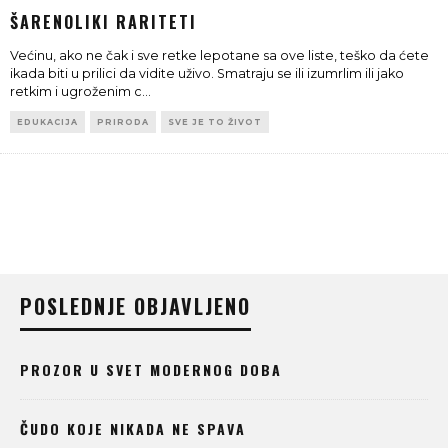
ŠARENOLIKI RARITETI
Većinu, ako ne čak i sve retke lepotane sa ove liste, teško da ćete
ikada biti u prilici da vidite uživo. Smatraju se ili izumrlim ili jako
retkim i ugroženim c
...
EDUKACIJA
PRIRODA
SVE JE TO ŽIVOT
POSLEDNJE OBJAVLJENO
PROZOR U SVET MODERNOG DOBA
ČUDO KOJE NIKADA NE SPAVA