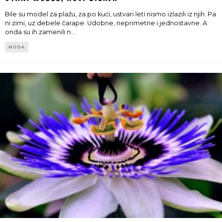
Bile su model za plažu, za po kući, ustvari leti nismo izlazili iz njih. Pa
ni zimi, uz debele čarape. Udobne, neprimetne i jednostavne. A
onda su ih zamenili n
...
MODA