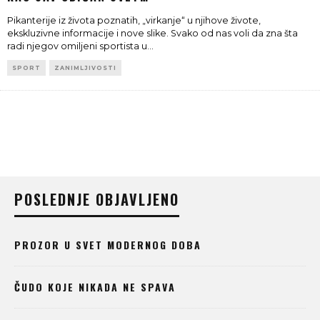
Pikanterije iz života poznatih, „virkanje“ u njihove živote,
ekskluzivne informacije i nove slike. Svako od nas voli da zna šta
radi njegov omiljeni sportista u
...
SPORT
ZANIMLJIVOSTI
POSLEDNJE OBJAVLJENO
PROZOR U SVET MODERNOG DOBA
ČUDO KOJE NIKADA NE SPAVA