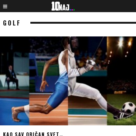
GOLF
KAO SAV OBIČAN SVET…