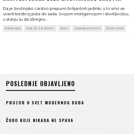
Da je životinjsko carstvo prepuno brilijantnih jedinki, u to smo se
uverili bezbroj puta do sada. Svojom inteligencijom i dovitljivošću,
u stanju su da izbegnu
...
PRIRODA
SVE JE TO ŽIVOT
SVET
ZANIMLJIVOSTI
ŽIVOTINJE
POSLEDNJE OBJAVLJENO
PROZOR U SVET MODERNOG DOBA
ČUDO KOJE NIKADA NE SPAVA