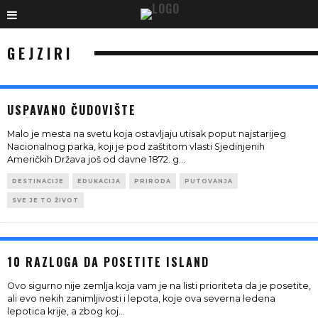
GEJZIRI
USPAVANO ČUDOVIŠTE
Malo je mesta na svetu koja ostavljaju utisak poput najstarijeg
Nacionalnog parka, koji je pod zaštitom vlasti Sjedinjenih
Američkih Država još od davne 1872. g
...
DESTINACIJE
EDUKACIJA
PRIRODA
PUTOVANJA
SVE JE TO ŽIVOT
10 RAZLOGA DA POSETITE ISLAND
Ovo sigurno nije zemlja koja vam je na listi prioriteta da je posetite,
ali evo nekih zanimljivosti i lepota, koje ova severna ledena
lepotica krije, a zbog koj
...