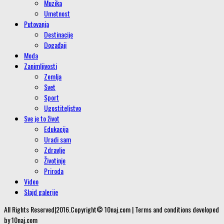
Muzika
Umetnost
Putovanja
Destinacije
Događaji
Moda
Zanimljivosti
Zemlja
Svet
Sport
Ugostiteljstvo
Sve je to život
Edukacija
Uradi sam
Zdravlje
Životinje
Priroda
Video
Slajd galerije
All Rights Reserved|2016.Copyright© 10naj.com | Terms and conditions developed
by 10naj.com