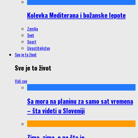
Kolevka Mediterana i božanske lepote
Zemlja
Svet
Sport
Ugostiteljstvo
Sve je to život
Sve je to život
Vidi sve
Sa mora na planinu za samo sat vremena
– šta videti u Sloveniji
Zima, zima, e pa šta je…