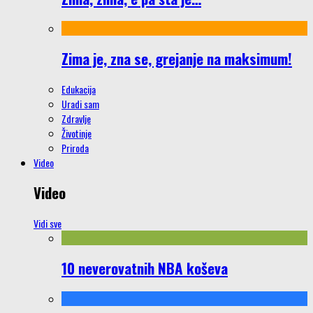
Zima je, zna se, grejanje na maksimum!
Edukacija
Uradi sam
Zdravlje
Životinje
Priroda
Video
Video
Vidi sve
10 neverovatnih NBA koševa