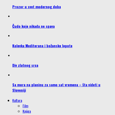
Prozor u svet modernog doba
Čudo koje nikada ne spava
Kolevka Mediterana i božanske lepote
Div zlatnog srca
Sa mora na planinu za samo sat vremena – šta videti u
Sloveniji
Kultura
Film
Knjiga