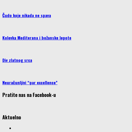
Čudo koje nikada ne spava
Kolevka Mediterana i božanske lepote
Div zlatnog srca
Neuračunljivi “par excellence”
Pratite nas na Facebook-u
Aktuelno