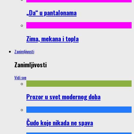
„Da“ u pantalonama
Zima, mekana i topla
Zanimljivosti
Zanimljivosti
Vidi sve
Prozor u svet modernog doba
Čudo koje nikada ne spava