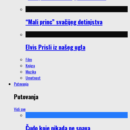
“Mali princ” svačijeg detinjstva
Elvis Prisli iz našeg ugla
Film
Knjiga
Muzika
Umetnost
Putovanja
Putovanja
Vidi sve
Čudo koje nikada ne spava