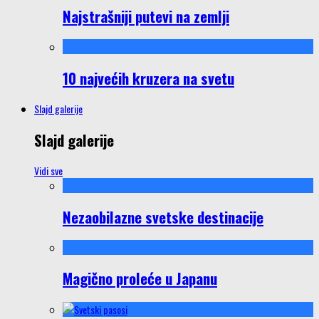
Najstrašniji putevi na zemlji
10 najvećih kruzera na svetu
Slajd galerije
Slajd galerije
Vidi sve
Nezaobilazne svetske destinacije
Magično proleće u Japanu