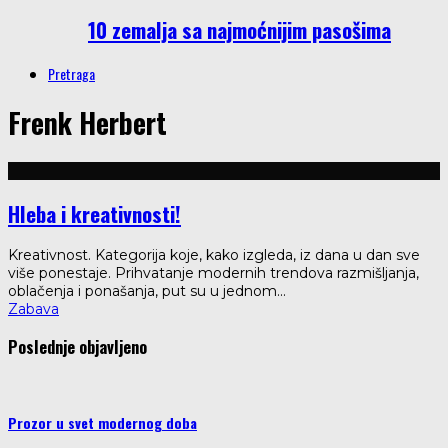
10 zemalja sa najmoćnijim pasošima
Pretraga
Frenk Herbert
Hleba i kreativnosti!
Kreativnost. Kategorija koje, kako izgleda, iz dana u dan sve
više ponestaje. Prihvatanje modernih trendova razmišljanja,
oblačenja i ponašanja, put su u jednom
...
Zabava
Poslednje objavljeno
Prozor u svet modernog doba