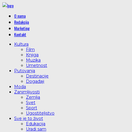
O nama
Redakcija
Marketing
Kontakt
Kultura
Film
Knjiga
Muzika
Umetnost
Putovanja
Destinacije
Događaji
Moda
Zanimljivosti
Zemlja
Svet
Sport
Ugostiteljstvo
Sve je to život
Edukacija
Uradi sam