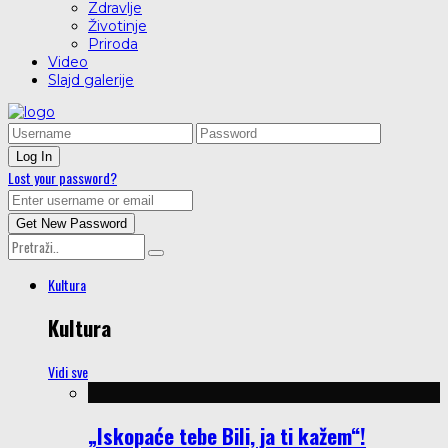
Zdravlje
Životinje
Priroda
Video
Slajd galerije
Lost your password?
Kultura
Kultura
Vidi sve
„Iskopaće tebe Bili, ja ti kažem“!