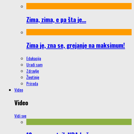
Zima, zima, e pa šta je…
Zima je, zna se, grejanje na maksimum!
Edukacija
Uradi sam
Zdravlje
Životinje
Priroda
Video
Video
Vidi sve