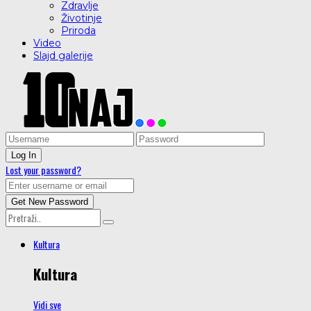
Zdravlje
Životinje
Priroda
Video
Slajd galerije
Lost your password?
Kultura
Kultura
Vidi sve