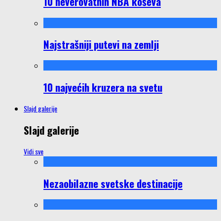
10 neverovatnih NBA koševa
Najstrašniji putevi na zemlji
10 najvećih kruzera na svetu
Slajd galerije
Slajd galerije
Vidi sve
Nezaobilazne svetske destinacije