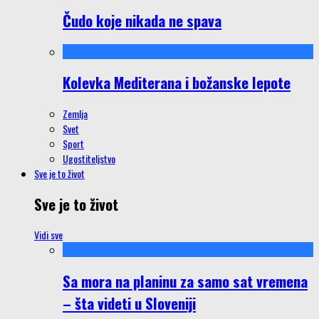
Čudo koje nikada ne spava
Kolevka Mediterana i božanske lepote
Zemlja
Svet
Sport
Ugostiteljstvo
Sve je to život
Sve je to život
Vidi sve
Sa mora na planinu za samo sat vremena
– šta videti u Sloveniji