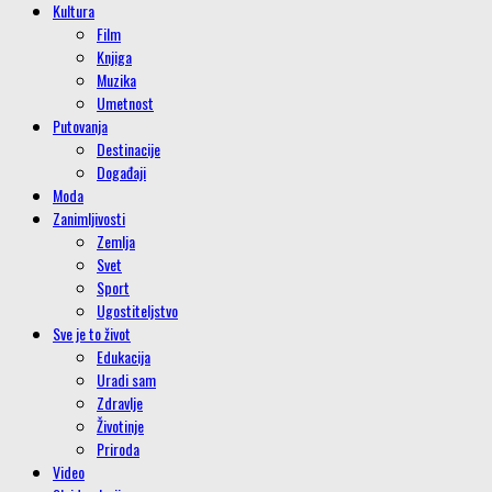
Kultura
Film
Knjiga
Muzika
Umetnost
Putovanja
Destinacije
Događaji
Moda
Zanimljivosti
Zemlja
Svet
Sport
Ugostiteljstvo
Sve je to život
Edukacija
Uradi sam
Zdravlje
Životinje
Priroda
Video