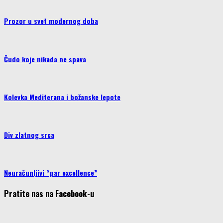
Prozor u svet modernog doba
Čudo koje nikada ne spava
Kolevka Mediterana i božanske lepote
Div zlatnog srca
Neuračunljivi “par excellence”
Pratite nas na Facebook-u