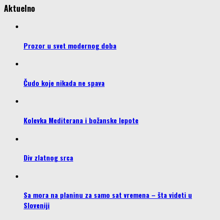
Aktuelno
Prozor u svet modernog doba
Čudo koje nikada ne spava
Kolevka Mediterana i božanske lepote
Div zlatnog srca
Sa mora na planinu za samo sat vremena – šta videti u
Sloveniji