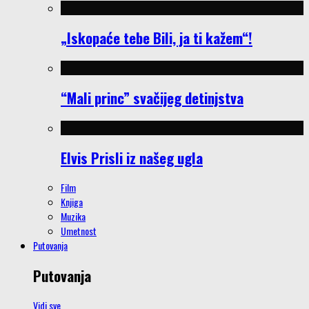
„Iskopaće tebe Bili, ja ti kažem“!
“Mali princ” svačijeg detinjstva
Elvis Prisli iz našeg ugla
Film
Knjiga
Muzika
Umetnost
Putovanja
Putovanja
Vidi sve