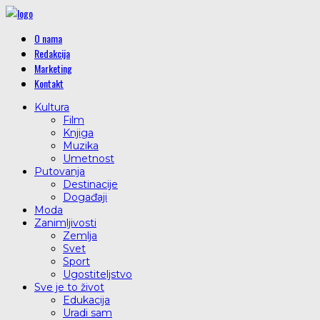
O nama
Redakcija
Marketing
Kontakt
Kultura
Film
Knjiga
Muzika
Umetnost
Putovanja
Destinacije
Događaji
Moda
Zanimljivosti
Zemlja
Svet
Sport
Ugostiteljstvo
Sve je to život
Edukacija
Uradi sam