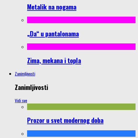
Metalik na nogama
„Da“ u pantalonama
Zima, mekana i topla
Zanimljivosti
Zanimljivosti
Vidi sve
Prozor u svet modernog doba