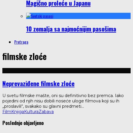
Magično proleće u Japanu
10 zemalja sa najmoćnijim pasošima
Pretraga
filmske zloće
Neprevaziđene filmske zloće
U svetu filmske mašte, oni su definitivno bez premca. Iako
pojedini od njih nisu dobili noseće uloge filmova koji su ih
„proslavili“, svakako su glavni predmeti
...
Film
Knjiga
Kultura
Zabava
Poslednje objavljeno