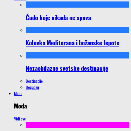
Čudo koje nikada ne spava
Kolevka Mediterana i božanske lepote
Nezaobilazne svetske destinacije
Destinacije
Događaji
Moda
Moda
Vidi sve