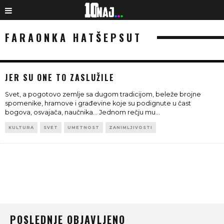
FARAONKA HATŠEPSUT
JER SU ONE TO ZASLUŽILE
Svet, a pogotovo zemlje sa dugom tradicijom, beleže brojne
spomenike, hramove i građevine koje su podignute u čast
bogova, osvajača, naučnika... Jednom rečju mu
...
KULTURA
SVET
UMETNOST
ZANIMLJIVOSTI
POSLEDNJE OBJAVLJENO