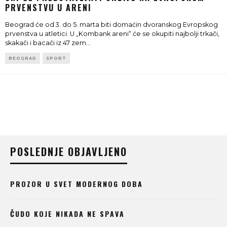
PRVENSTVU U ARENI
Beograd će od 3. do 5. marta biti domaćin dvoranskog Evropskog
prvenstva u atletici. U „Kombank areni“ će se okupiti najbolji trkači,
skakači i bacači iz 47 zem
...
BEOGRAD
SPORT
POSLEDNJE OBJAVLJENO
PROZOR U SVET MODERNOG DOBA
ČUDO KOJE NIKADA NE SPAVA