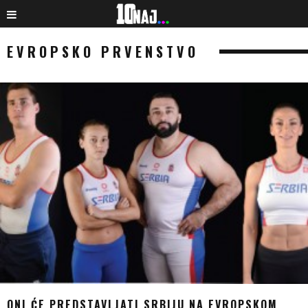
EVROPSKO PRVENSTVO
ONI ĆE PREDSTAVLJATI SRBIJU NA EVROPSKOM