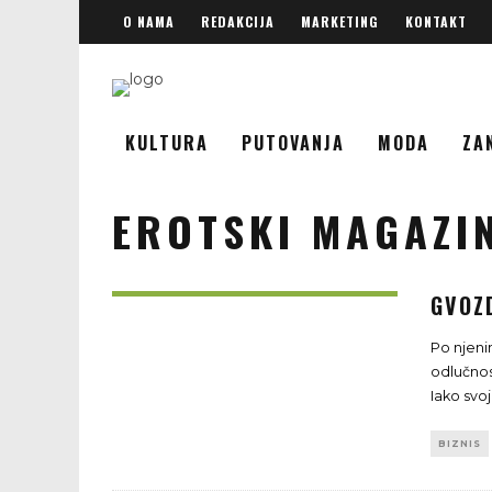
O NAMA
REDAKCIJA
MARKETING
KONTAKT
KULTURA
PUTOVANJA
MODA
ZA
EROTSKI MAGAZIN
GVOZ
Po njeni
odlučnos
Iako svoj
BIZNIS