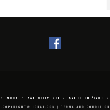
SLOVENIJI
MODA
ZANIMLJIVOSTI
SVE JE TO ŽIVOT
6.COPYRIGHT© 10NAJ.COM | TERMS AND CONDITION