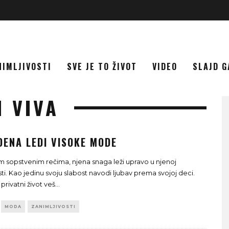
NIMLJIVOSTI
SVE JE TO ŽIVOT
VIDEO
SLAJD G
 VIVA
DENA LEDI VISOKE MODE
m sopstvenim rečima, njena snaga leži upravo u njenoj
ti. Kao jedinu svoju slabost navodi ljubav prema svojoj deci.
 privatni život veš
...
MODA
ZANIMLJIVOSTI