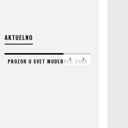
AKTUELNO
PROZOR U SVET MODERNOG DOBA
AT
ČUDO KOJE 