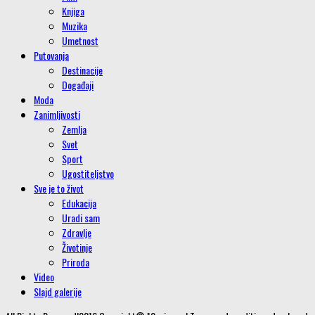
Knjiga
Muzika
Umetnost
Putovanja
Destinacije
Događaji
Moda
Zanimljivosti
Zemlja
Svet
Sport
Ugostiteljstvo
Sve je to život
Edukacija
Uradi sam
Zdravlje
Životinje
Priroda
Video
Slajd galerije