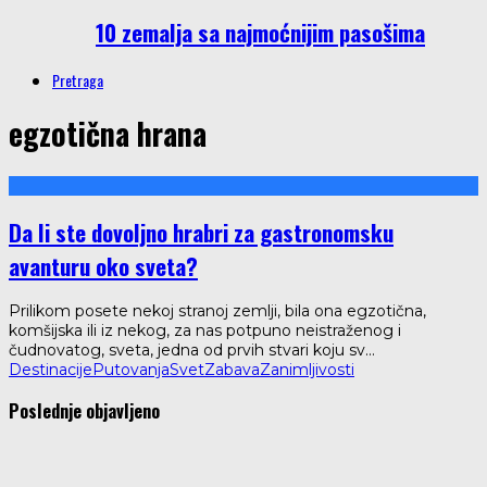
10 zemalja sa najmoćnijim pasošima
Pretraga
egzotična hrana
Da li ste dovoljno hrabri za gastronomsku
avanturu oko sveta?
Prilikom posete nekoj stranoj zemlji, bila ona egzotična,
komšijska ili iz nekog, za nas potpuno neistraženog i
čudnovatog, sveta, jedna od prvih stvari koju sv
...
Destinacije
Putovanja
Svet
Zabava
Zanimljivosti
Poslednje objavljeno