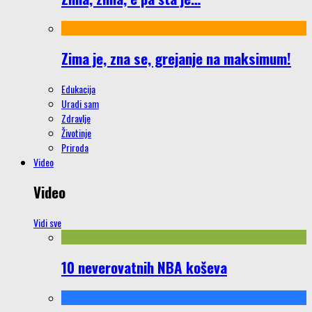
Zima je, zna se, grejanje na maksimum!
Edukacija
Uradi sam
Zdravlje
Životinje
Priroda
Video
Video
Vidi sve
10 neverovatnih NBA koševa