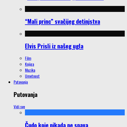
“Mali princ” svačijeg detinjstva
Elvis Prisli iz našeg ugla
Film
Knjiga
Muzika
Umetnost
Putovanja
Putovanja
Vidi sve
Čudo koje nikada ne spava