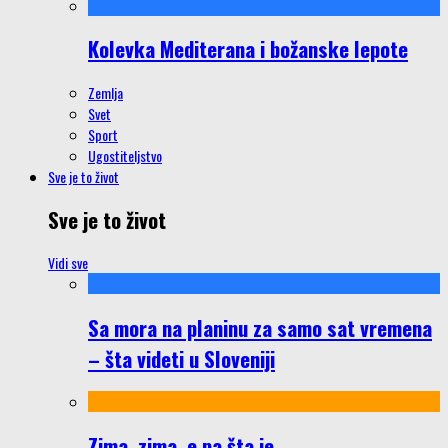
Kolevka Mediterana i božanske lepote
Zemlja
Svet
Sport
Ugostiteljstvo
Sve je to život
Sve je to život
Vidi sve
Sa mora na planinu za samo sat vremena
– šta videti u Sloveniji
Zima, zima, e pa šta je…