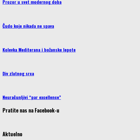
Prozor u svet modernog doba
Čudo koje nikada ne spava
Kolevka Mediterana i božanske lepote
Div zlatnog srca
Neuračunljivi “par excellence”
Pratite nas na Facebook-u
Aktuelno