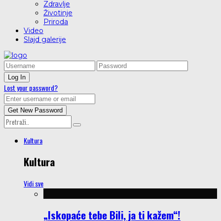
Zdravlje
Životinje
Priroda
Video
Slajd galerije
Lost your password?
Kultura
Kultura
Vidi sve
„Iskopaće tebe Bili, ja ti kažem“!