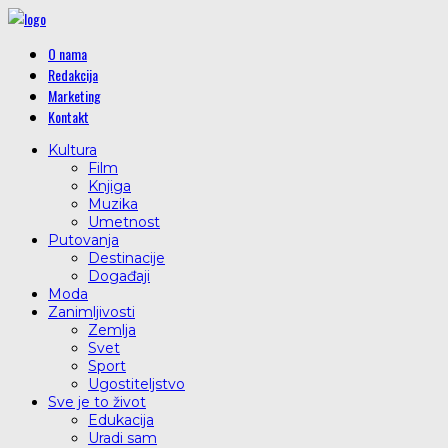
O nama
Redakcija
Marketing
Kontakt
Kultura
Film
Knjiga
Muzika
Umetnost
Putovanja
Destinacije
Događaji
Moda
Zanimljivosti
Zemlja
Svet
Sport
Ugostiteljstvo
Sve je to život
Edukacija
Uradi sam