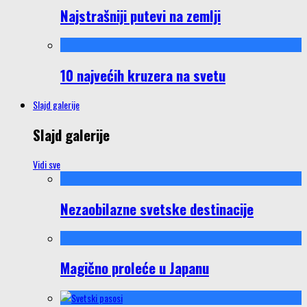
Najstrašniji putevi na zemlji
10 najvećih kruzera na svetu
Slajd galerije
Slajd galerije
Vidi sve
Nezaobilazne svetske destinacije
Magično proleće u Japanu