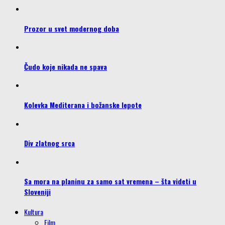
Prozor u svet modernog doba
Čudo koje nikada ne spava
Kolevka Mediterana i božanske lepote
Div zlatnog srca
Sa mora na planinu za samo sat vremena – šta videti u
Sloveniji
Kultura
Film