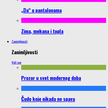
„Da“ u pantalonama
Zima, mekana i topla
Zanimljivosti
Zanimljivosti
Vidi sve
Prozor u svet modernog doba
Čudo koje nikada ne spava