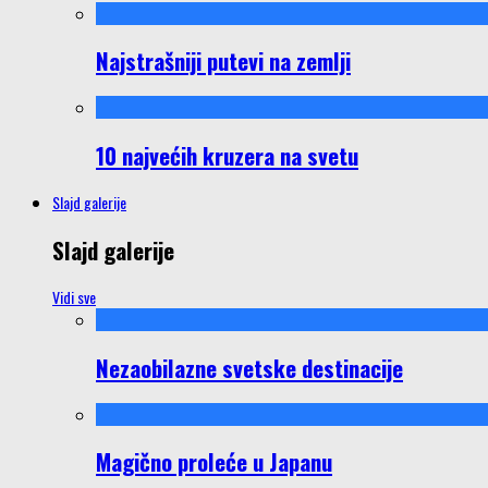
Najstrašniji putevi na zemlji
10 najvećih kruzera na svetu
Slajd galerije
Slajd galerije
Vidi sve
Nezaobilazne svetske destinacije
Magično proleće u Japanu