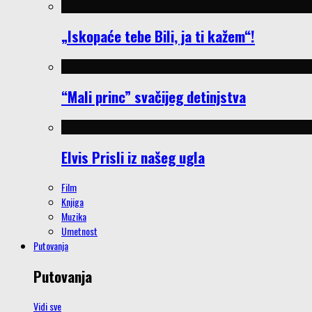
„Iskopaće tebe Bili, ja ti kažem“!
“Mali princ” svačijeg detinjstva
Elvis Prisli iz našeg ugla
Film
Knjiga
Muzika
Umetnost
Putovanja
Putovanja
Vidi sve