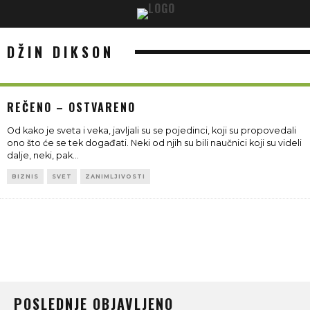
DŽIN DIKSON
REČENO – OSTVARENO
Od kako je sveta i veka, javljali su se pojedinci, koji su propovedali
ono što će se tek događati. Neki od njih su bili naučnici koji su videli
dalje, neki, pak
...
BIZNIS
SVET
ZANIMLJIVOSTI
POSLEDNJE OBJAVLJENO