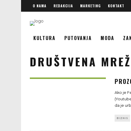
O NAMA
REDAKCIJA
MARKETING
KONTAKT
KULTURA
PUTOVANJA
MODA
ZA
DRUŠTVENA MRE
PROZ
Ako je F
(Youtube
da je ur
BIZNIS