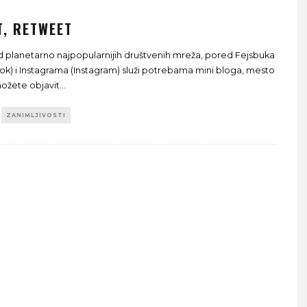
T, RETWEET
 planetarno najpopularnijih društvenih mreža, pored Fejsbuka
k) i Instagrama (Instagram) služi potrebama mini bloga, mesto
ožete objavit
...
ZANIMLJIVOSTI