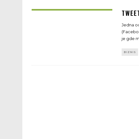
TWEE
Jedna od
(Faceboo
je gde m
BIZNIS