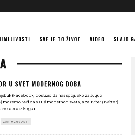
NIMLJIVOSTI
SVE JE TO ŽIVOT
VIDEO
SLAJD G
ŽA
OR U SVET MODERNOG DOBA
ejsbuk (Facebook) poslužio da nas spoji, ako za Jutjub
) možemo reći da su uši modernog sveta, a za Tviter (Twitter)
bano pero iz koga i
...
ZANIMLJIVOSTI