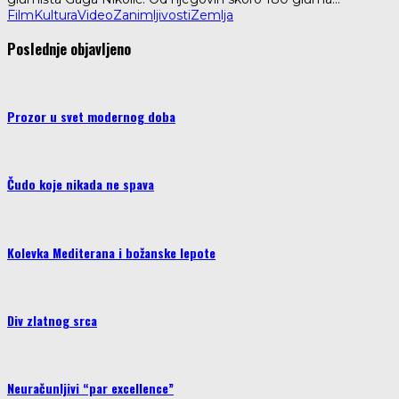
Film
Kultura
Video
Zanimljivosti
Zemlja
Poslednje objavljeno
Prozor u svet modernog doba
Čudo koje nikada ne spava
Kolevka Mediterana i božanske lepote
Div zlatnog srca
Neuračunljivi “par excellence”