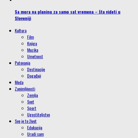
Sa mora na planinu za samo sat vremena – šta videti u
Sloveniji
Kultura
Film
Knjiga
Muzika
Umetnost
Putovanja
Destinacije
Događaji
Moda
Zanimljivosti
Zemlja
Svet
Sport
Ugostiteljstvo
Sve je to život
Edukacija
Uradi sam