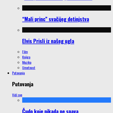
“Mali princ” svačijeg detinjstva
Elvis Prisli iz našeg ugla
Film
Knjiga
Muzika
Umetnost
Putovanja
Putovanja
Vidi sve
Čudo koje nikada ne spava