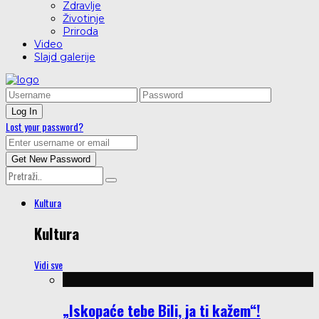
Zdravlje
Životinje
Priroda
Video
Slajd galerije
Lost your password?
Kultura
Kultura
Vidi sve
„Iskopaće tebe Bili, ja ti kažem“!