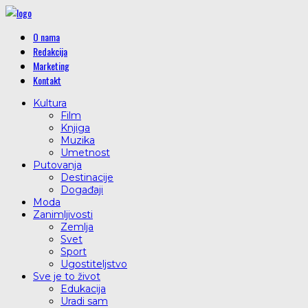
O nama
Redakcija
Marketing
Kontakt
Kultura
Film
Knjiga
Muzika
Umetnost
Putovanja
Destinacije
Događaji
Moda
Zanimljivosti
Zemlja
Svet
Sport
Ugostiteljstvo
Sve je to život
Edukacija
Uradi sam