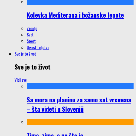
Kolevka Mediterana i božanske lepote
Zemlja
Svet
Sport
Ugostiteljstvo
Sve je to život
Sve je to život
Vidi sve
Sa mora na planinu za samo sat vremena
– šta videti u Sloveniji
Zima, zima, e pa šta je…