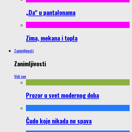
„Da“ u pantalonama
Zima, mekana i topla
Zanimljivosti
Zanimljivosti
Vidi sve
Prozor u svet modernog doba
Čudo koje nikada ne spava