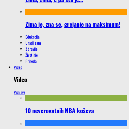
Zima je, zna se, grejanje na maksimum!
Edukacija
Uradi sam
Zdravlje
Životinje
Priroda
Video
Video
Vidi sve
10 neverovatnih NBA koševa