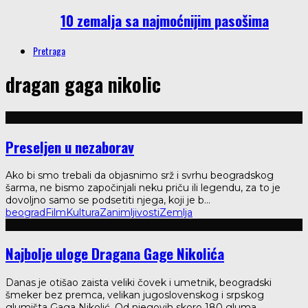
10 zemalja sa najmoćnijim pasošima
Pretraga
dragan gaga nikolic
Preseljen u nezaborav
Ako bi smo trebali da objasnimo srž i svrhu beogradskog
šarma, ne bismo započinjali neku priču ili legendu, za to je
dovoljno samo se podsetiti njega, koji je b
...
beograd
Film
Kultura
Zanimljivosti
Zemlja
Najbolje uloge Dragana Gage Nikolića
Danas je otišao zaista veliki čovek i umetnik, beogradski
šmeker bez premca, velikan jugoslovenskog i srpskog
glumišta Gaga Nikolić. Od njegovih skoro 180 gluma
...