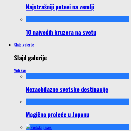
Najstrašniji putevi na zemlji
10 najvećih kruzera na svetu
Slajd galerije
Slajd galerije
Vidi sve
Nezaobilazne svetske destinacije
Magično proleće u Japanu