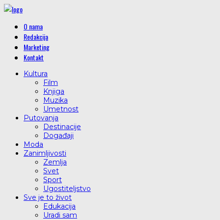
O nama
Redakcija
Marketing
Kontakt
Kultura
Film
Knjiga
Muzika
Umetnost
Putovanja
Destinacije
Događaji
Moda
Zanimljivosti
Zemlja
Svet
Sport
Ugostiteljstvo
Sve je to život
Edukacija
Uradi sam