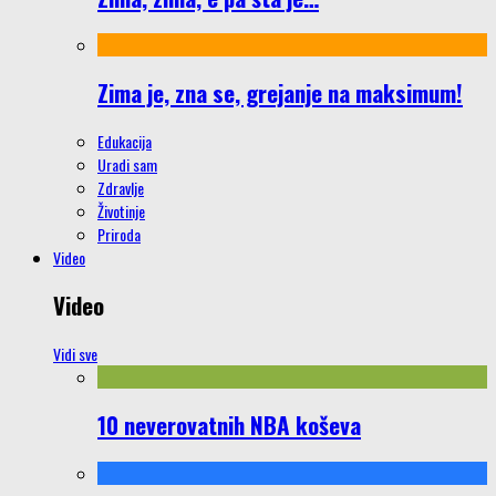
Zima je, zna se, grejanje na maksimum!
Edukacija
Uradi sam
Zdravlje
Životinje
Priroda
Video
Video
Vidi sve
10 neverovatnih NBA koševa