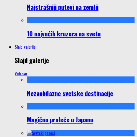
Najstrašniji putevi na zemlji
10 najvećih kruzera na svetu
Slajd galerije
Slajd galerije
Vidi sve
Nezaobilazne svetske destinacije
Magično proleće u Japanu