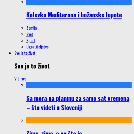
Kolevka Mediterana i božanske lepote
Zemlja
Svet
Sport
Ugostiteljstvo
Sve je to život
Sve je to život
Vidi sve
Sa mora na planinu za samo sat vremena
– šta videti u Sloveniji
Zima, zima, e pa šta je…