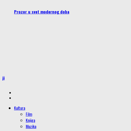
Prozor u svet modernog doba
iji
Kultura
Film
Knjiga
Muzika