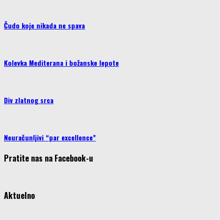
Čudo koje nikada ne spava
Kolevka Mediterana i božanske lepote
Div zlatnog srca
Neuračunljivi “par excellence”
Pratite nas na Facebook-u
Aktuelno