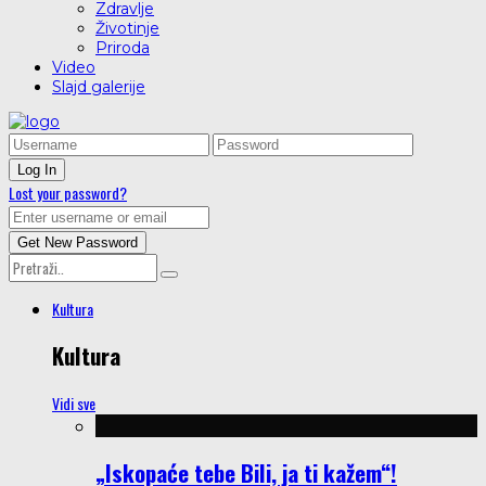
Zdravlje
Životinje
Priroda
Video
Slajd galerije
Lost your password?
Kultura
Kultura
Vidi sve
„Iskopaće tebe Bili, ja ti kažem“!