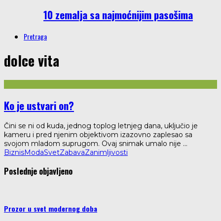
10 zemalja sa najmoćnijim pasošima
Pretraga
dolce vita
Ko je ustvari on?
Čini se ni od kuda, jednog toplog letnjeg dana, uključio je
kameru i pred njenim objektivom izazovno zaplesao sa
svojom mladom suprugom. Ovaj snimak umalo nije
...
Biznis
Moda
Svet
Zabava
Zanimljivosti
Poslednje objavljeno
Prozor u svet modernog doba