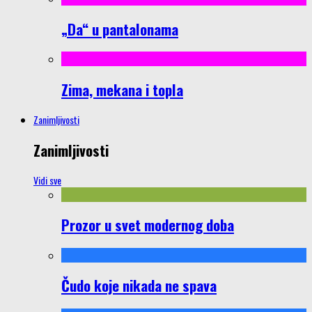
„Da“ u pantalonama
Zima, mekana i topla
Zanimljivosti
Zanimljivosti
Vidi sve
Prozor u svet modernog doba
Čudo koje nikada ne spava