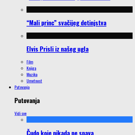
“Mali princ” svačijeg detinjstva
Elvis Prisli iz našeg ugla
Film
Knjiga
Muzika
Umetnost
Putovanja
Putovanja
Vidi sve
Čudo koje nikada ne spava