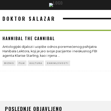
DOKTOR SALAZAR
HANNIBAL THE CANNIBAL
Antologijski dijalozi i uopšte odnos poremećenog psihijatra
Hanibala Lektora, koji je jeo svoje pacijente i neiskusnog FBI
agenta Klarise Starling, kao i njena
...
BIZNIS
FILM
KULTURA
ZANIMLJIVOSTI
POSLEDNJE OBJAVLJENO