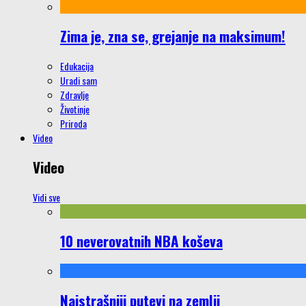
Zima je, zna se, grejanje na maksimum!
Edukacija
Uradi sam
Zdravlje
Životinje
Priroda
Video
Video
Vidi sve
10 neverovatnih NBA koševa
Najstrašniji putevi na zemlji