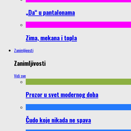
„Da“ u pantalonama
Zima, mekana i topla
Zanimljivosti
Zanimljivosti
Vidi sve
Prozor u svet modernog doba
Čudo koje nikada ne spava