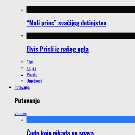
“Mali princ” svačijeg detinjstva
Elvis Prisli iz našeg ugla
Film
Knjiga
Muzika
Umetnost
Putovanja
Putovanja
Vidi sve
Čudo koje nikada ne spava