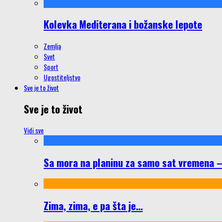
Kolevka Mediterana i božanske lepote
Zemlja
Svet
Sport
Ugostiteljstvo
Sve je to život
Sve je to život
Vidi sve
Sa mora na planinu za samo sat vremena – š
Zima, zima, e pa šta je…