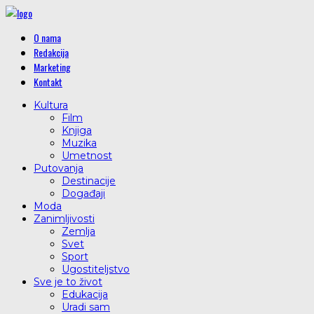
O nama
Redakcija
Marketing
Kontakt
Kultura
Film
Knjiga
Muzika
Umetnost
Putovanja
Destinacije
Događaji
Moda
Zanimljivosti
Zemlja
Svet
Sport
Ugostiteljstvo
Sve je to život
Edukacija
Uradi sam