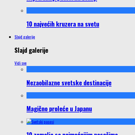
10 najvećih kruzera na svetu
Slajd galerije
Slajd galerije
Vidi sve
Nezaobilazne svetske destinacije
Magično proleće u Japanu
10 zemalja sa najmoćnijim pasošima