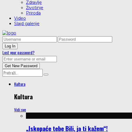
Zdravlje
Životinje
Priroda
Video
Slajd galerije
Lost your password?
Kultura
Kultura
Vidi sve
„Iskopaće tebe Bili, ja ti kažem“!