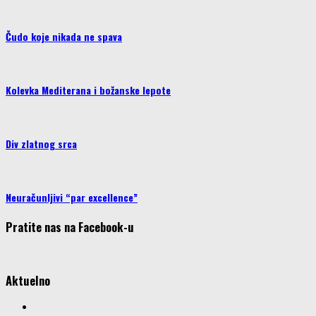
Čudo koje nikada ne spava
Kolevka Mediterana i božanske lepote
Div zlatnog srca
Neuračunljivi “par excellence”
Pratite nas na Facebook-u
Aktuelno