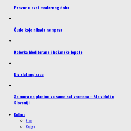
Prozor u svet modernog doba
Čudo koje nikada ne spava
Kolevka Mediterana i božanske lepote
Div zlatnog srca
Sa mora na planinu za samo sat vremena – šta videti u
Sloveniji
Kultura
Film
Knjiga