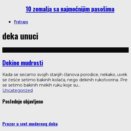
10 zemalja sa najmoćnijim pasošima
Pretraga
deka unuci
Dekine mudrosti
Kada se sećamo svojih starijih članova porodice, nekako, uvek
se češće setimo bakinih kolača, nego dekinih rukotvorina. Pre
se setimo bakinih mekih ruku koje su
...
Uncategorized
Poslednje objavljeno
Prozor u svet modernog doba