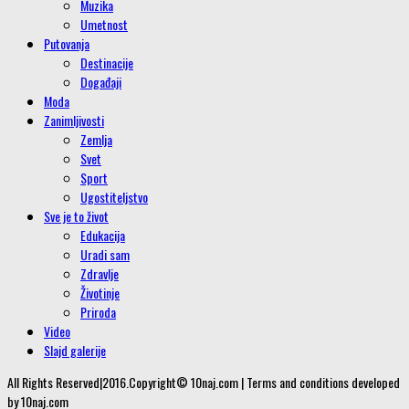
Muzika
Umetnost
Putovanja
Destinacije
Događaji
Moda
Zanimljivosti
Zemlja
Svet
Sport
Ugostiteljstvo
Sve je to život
Edukacija
Uradi sam
Zdravlje
Životinje
Priroda
Video
Slajd galerije
All Rights Reserved|2016.Copyright© 10naj.com | Terms and conditions developed
by 10naj.com