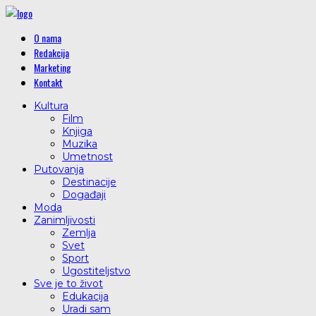
O nama
Redakcija
Marketing
Kontakt
Kultura
Film
Knjiga
Muzika
Umetnost
Putovanja
Destinacije
Događaji
Moda
Zanimljivosti
Zemlja
Svet
Sport
Ugostiteljstvo
Sve je to život
Edukacija
Uradi sam