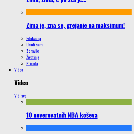
Zima je, zna se, grejanje na maksimum!
Edukacija
Uradi sam
Zdravlje
Životinje
Priroda
Video
Video
Vidi sve
10 neverovatnih NBA koševa