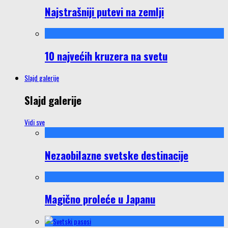
Najstrašniji putevi na zemlji
10 najvećih kruzera na svetu
Slajd galerije
Slajd galerije
Vidi sve
Nezaobilazne svetske destinacije
Magično proleće u Japanu