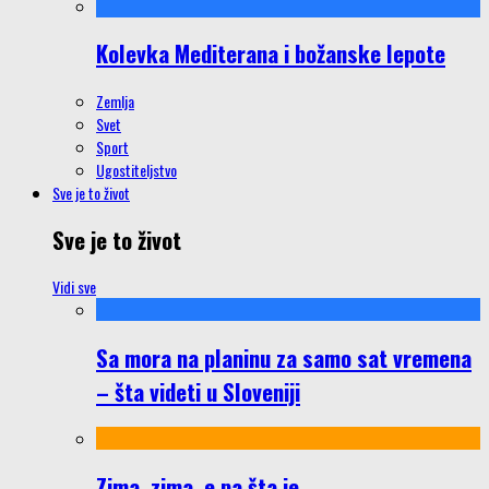
Kolevka Mediterana i božanske lepote
Zemlja
Svet
Sport
Ugostiteljstvo
Sve je to život
Sve je to život
Vidi sve
Sa mora na planinu za samo sat vremena
– šta videti u Sloveniji
Zima, zima, e pa šta je…