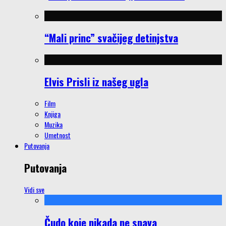
“Mali princ” svačijeg detinjstva
Elvis Prisli iz našeg ugla
Film
Knjiga
Muzika
Umetnost
Putovanja
Putovanja
Vidi sve
Čudo koje nikada ne spava