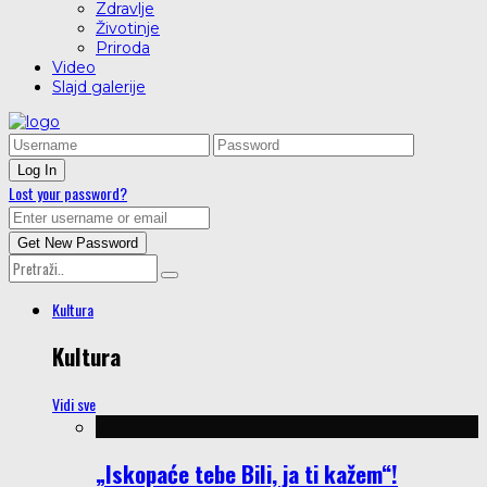
Zdravlje
Životinje
Priroda
Video
Slajd galerije
Lost your password?
Kultura
Kultura
Vidi sve
„Iskopaće tebe Bili, ja ti kažem“!