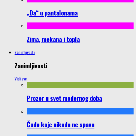
„Da“ u pantalonama
Zima, mekana i topla
Zanimljivosti
Zanimljivosti
Vidi sve
Prozor u svet modernog doba
Čudo koje nikada ne spava