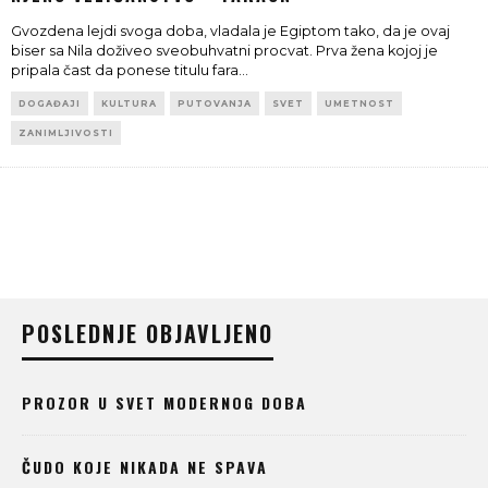
Gvozdena lejdi svoga doba, vladala je Egiptom tako, da je ovaj
biser sa Nila doživeo sveobuhvatni procvat. Prva žena kojoj je
pripala čast da ponese titulu fara
...
DOGAĐAJI
KULTURA
PUTOVANJA
SVET
UMETNOST
ZANIMLJIVOSTI
POSLEDNJE OBJAVLJENO
PROZOR U SVET MODERNOG DOBA
ČUDO KOJE NIKADA NE SPAVA