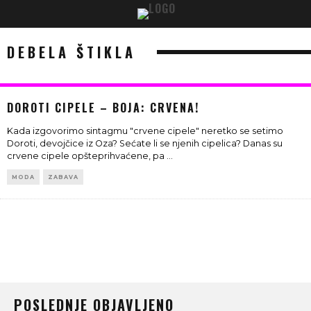
DEBELA ŠTIKLA
DOROTI CIPELE – BOJA: CRVENA!
Kada izgovorimo sintagmu "crvene cipele" neretko se setimo
Doroti, devojčice iz Oza? Sećate li se njenih cipelica? Danas su
crvene cipele opšteprihvaćene, pa
...
MODA
ZABAVA
POSLEDNJE OBJAVLJENO