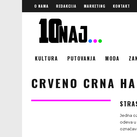
O NAMA
REDAKCIJA
MARKETING
KONTAKT
KULTURA
PUTOVANJA
MODA
ZA
CRVENO CRNA HA
STRA
Jedna oz
odeva u e
označava