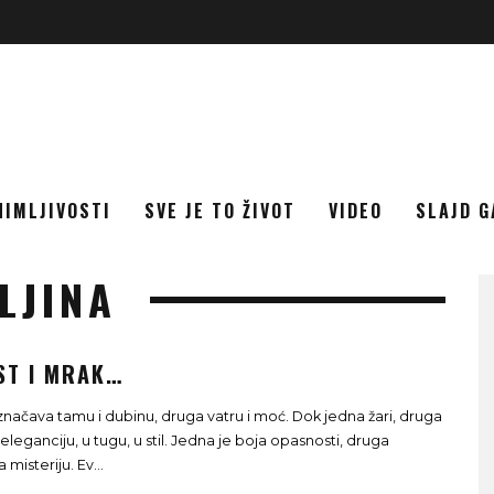
NIMLJIVOSTI
SVE JE TO ŽIVOT
VIDEO
SLAJD G
LJINA
ST I MRAK…
načava tamu i dubinu, druga vatru i moć. Dok jedna žari, druga
leganciju, u tugu, u stil. Jedna je boja opasnosti, druga
 misteriju. Ev
...