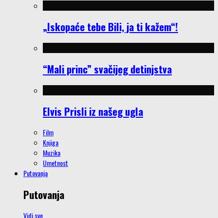
„Iskopaće tebe Bili, ja ti kažem“!
“Mali princ” svačijeg detinjstva
Elvis Prisli iz našeg ugla
Film
Knjiga
Muzika
Umetnost
Putovanja
Putovanja
Vidi sve