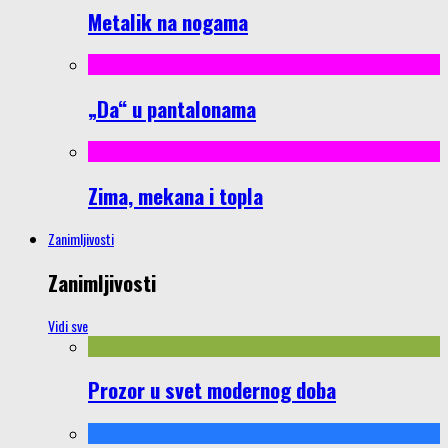
Metalik na nogama
„Da“ u pantalonama
Zima, mekana i topla
Zanimljivosti
Zanimljivosti
Vidi sve
Prozor u svet modernog doba