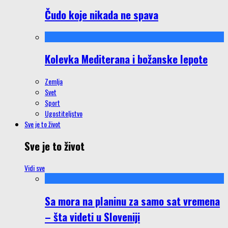
Čudo koje nikada ne spava
Kolevka Mediterana i božanske lepote
Zemlja
Svet
Sport
Ugostiteljstvo
Sve je to život
Sve je to život
Vidi sve
Sa mora na planinu za samo sat vremena
– šta videti u Sloveniji