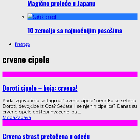
Magično proleće u Japanu
10 zemalja sa najmoćnijim pasošima
Pretraga
crvene cipele
Doroti cipele – boja: crvena!
Kada izgovorimo sintagmu "crvene cipele" neretko se setimo
Doroti, devojčice iz Oza? Sećate li se njenih cipelica? Danas su
crvene cipele opšteprihvaćene, pa
...
Moda
Zabava
Crvena strast pretočena u odeću