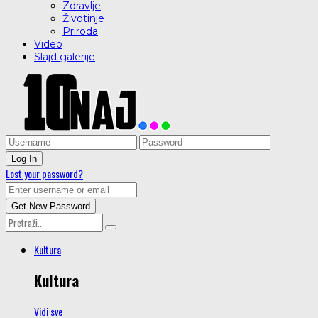
Zdravlje
Životinje
Priroda
Video
Slajd galerije
Lost your password?
Kultura
Kultura
Vidi sve