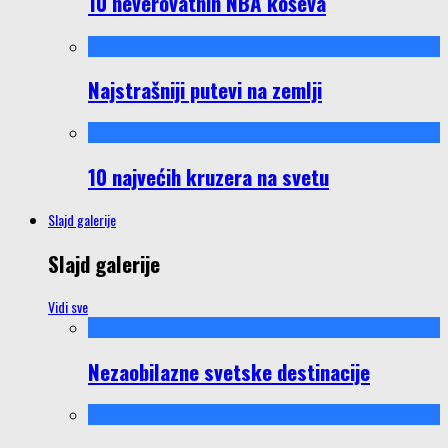
10 neverovatnih NBA koševa
Najstrašniji putevi na zemlji
10 najvećih kruzera na svetu
Slajd galerije
Slajd galerije
Vidi sve
Nezaobilazne svetske destinacije