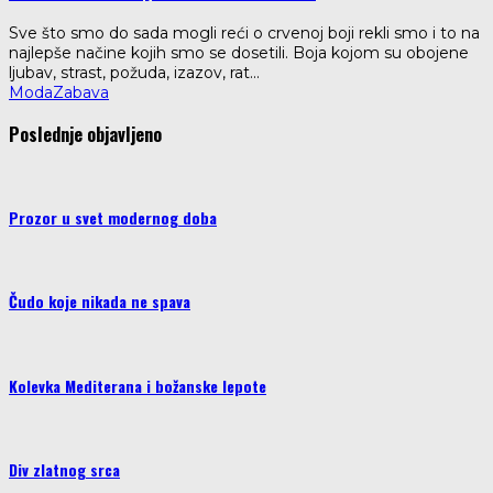
Sve što smo do sada mogli reći o crvenoj boji rekli smo i to na
najlepše načine kojih smo se dosetili. Boja kojom su obojene
ljubav, strast, požuda, izazov, rat
...
Moda
Zabava
Poslednje objavljeno
Prozor u svet modernog doba
Čudo koje nikada ne spava
Kolevka Mediterana i božanske lepote
Div zlatnog srca