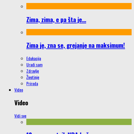
Zima, zima, e pa šta je…
Zima je, zna se, grejanje na maksimum!
Edukacija
Uradi sam
Zdravlje
Životinje
Priroda
Video
Video
Vidi sve