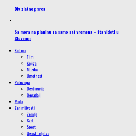
Div zlatnog srca
Sa mora na planinu za samo sat vremena – šta videti u
Sloveniji
Kultura
Film
Knjiga
Muzika
Umetnost
Putovanja
Destinacije
Događaji
Moda
Zanimljivosti
Zemlja
Svet
Sport
Ugostiteljstvo