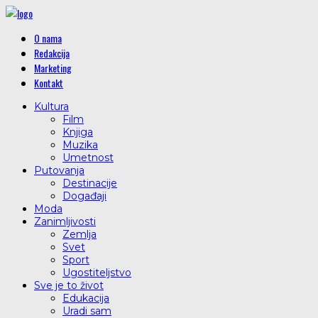
O nama
Redakcija
Marketing
Kontakt
Kultura
Film
Knjiga
Muzika
Umetnost
Putovanja
Destinacije
Događaji
Moda
Zanimljivosti
Zemlja
Svet
Sport
Ugostiteljstvo
Sve je to život
Edukacija
Uradi sam