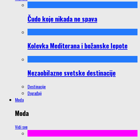
Čudo koje nikada ne spava
Kolevka Mediterana i božanske lepote
Nezaobilazne svetske destinacije
Destinacije
Događaji
Moda
Moda
Vidi sve