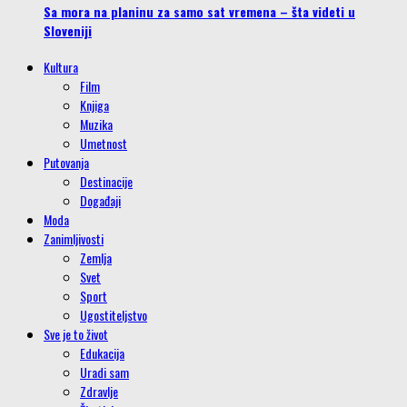
Sa mora na planinu za samo sat vremena – šta videti u
Sloveniji
Kultura
Film
Knjiga
Muzika
Umetnost
Putovanja
Destinacije
Događaji
Moda
Zanimljivosti
Zemlja
Svet
Sport
Ugostiteljstvo
Sve je to život
Edukacija
Uradi sam
Zdravlje