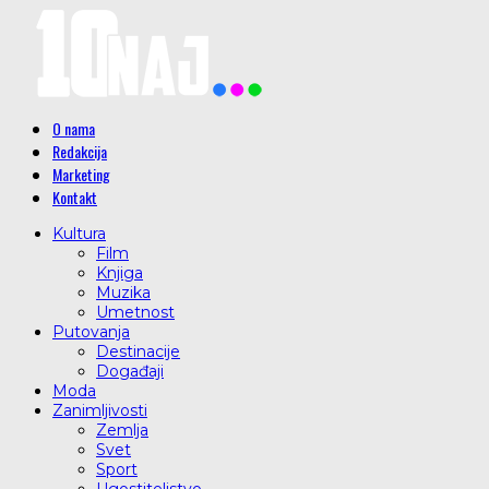
O nama
Redakcija
Marketing
Kontakt
Kultura
Film
Knjiga
Muzika
Umetnost
Putovanja
Destinacije
Događaji
Moda
Zanimljivosti
Zemlja
Svet
Sport