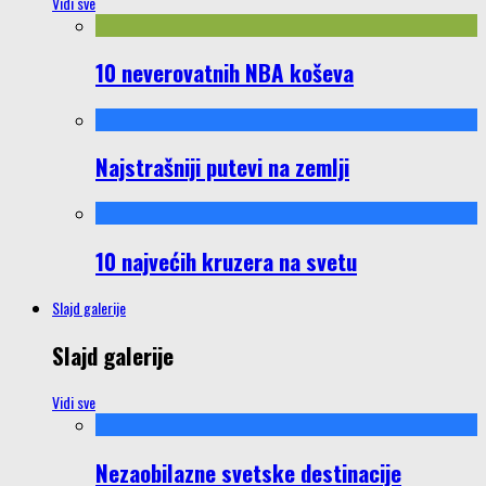
Vidi sve
10 neverovatnih NBA koševa
Najstrašniji putevi na zemlji
10 najvećih kruzera na svetu
Slajd galerije
Slajd galerije
Vidi sve
Nezaobilazne svetske destinacije