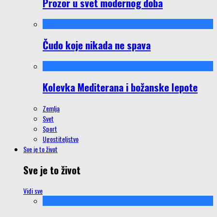
Prozor u svet modernog doba
Čudo koje nikada ne spava
Kolevka Mediterana i božanske lepote
Zemlja
Svet
Sport
Ugostiteljstvo
Sve je to život
Sve je to život
Vidi sve