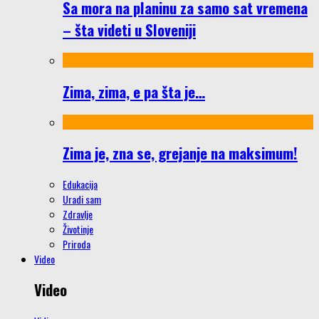
Sa mora na planinu za samo sat vremena
– šta videti u Sloveniji
Zima, zima, e pa šta je…
Zima je, zna se, grejanje na maksimum!
Edukacija
Uradi sam
Zdravlje
Životinje
Priroda
Video
Video