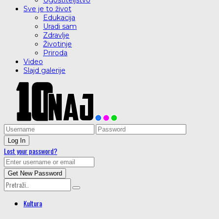
Ugostiteljstvo
Sve je to život
Edukacija
Uradi sam
Zdravlje
Životinje
Priroda
Video
Slajd galerije
Lost your password?
Kultura