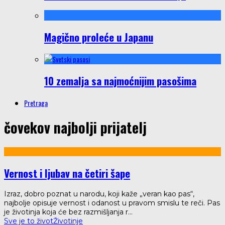
Magično proleće u Japanu
10 zemalja sa najmoćnijim pasošima
Pretraga
čovekov najbolji prijatelj
Vernost i ljubav na četiri šape
Izraz, dobro poznat u narodu, koji kaže „veran kao pas“,
najbolje opisuje vernost i odanost u pravom smislu te reči. Pas
je životinja koja će bez razmišljanja r
...
Sve je to život
Životinje