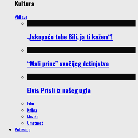
Kultura
Vidi sve
„Iskopaće tebe Bili, ja ti kažem“!
“Mali princ” svačijeg detinjstva
Elvis Prisli iz našeg ugla
Film
Knjiga
Muzika
Umetnost
Putovanja