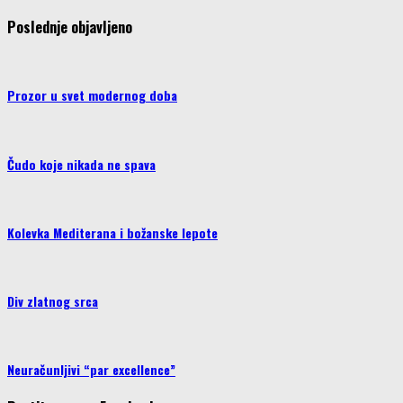
Poslednje objavljeno
Prozor u svet modernog doba
Čudo koje nikada ne spava
Kolevka Mediterana i božanske lepote
Div zlatnog srca
Neuračunljivi “par excellence”