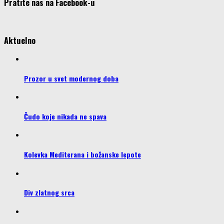
Pratite nas na Facebook-u
Aktuelno
Prozor u svet modernog doba
Čudo koje nikada ne spava
Kolevka Mediterana i božanske lepote
Div zlatnog srca