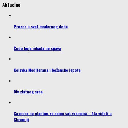
Aktuelno
Prozor u svet modernog doba
Čudo koje nikada ne spava
Kolevka Mediterana i božanske lepote
Div zlatnog srca
Sa mora na planinu za samo sat vremena – šta videti u
Sloveniji