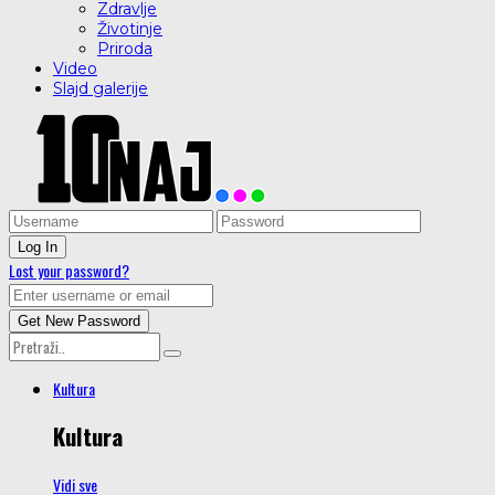
Zdravlje
Životinje
Priroda
Video
Slajd galerije
Lost your password?
Kultura
Kultura
Vidi sve