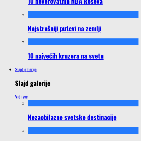
10 neverovatnih NBA koševa
Najstrašniji putevi na zemlji
10 najvećih kruzera na svetu
Slajd galerije
Slajd galerije
Vidi sve
Nezaobilazne svetske destinacije