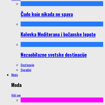
Čudo koje nikada ne spava
Kolevka Mediterana i božanske lepote
Nezaobilazne svetske destinacije
Destinacije
Događaji
Moda
Moda
Vidi sve