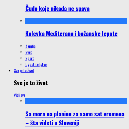
Čudo koje nikada ne spava
Kolevka Mediterana i božanske lepote
Zemlja
Svet
Sport
Ugostiteljstvo
Sve je to život
Sve je to život
Vidi sve
Sa mora na planinu za samo sat vremena
– šta videti u Sloveniji