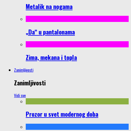
Metalik na nogama
„Da“ u pantalonama
Zima, mekana i topla
Zanimljivosti
Zanimljivosti
Vidi sve
Prozor u svet modernog doba