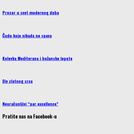
Prozor u svet modernog doba
Čudo koje nikada ne spava
Kolevka Mediterana i božanske lepote
Div zlatnog srca
Neuračunljivi “par excellence”
Pratite nas na Facebook-u