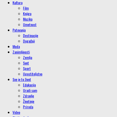
Kultura
Film
Knjiga
Muzika
Umetnost
Putovanja
Destinacije
Događaji
Moda
Zanimljivosti
Zemlja
Svet
Sport
Ugostiteljstvo
Sve je to život
Edukacija
Uradi sam
Zdravlje
Životinje
Priroda
Video