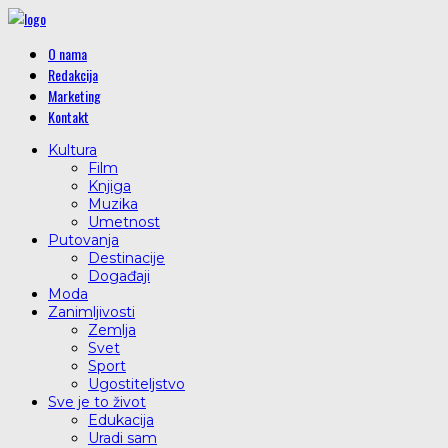
O nama
Redakcija
Marketing
Kontakt
Kultura
Film
Knjiga
Muzika
Umetnost
Putovanja
Destinacije
Događaji
Moda
Zanimljivosti
Zemlja
Svet
Sport
Ugostiteljstvo
Sve je to život
Edukacija
Uradi sam