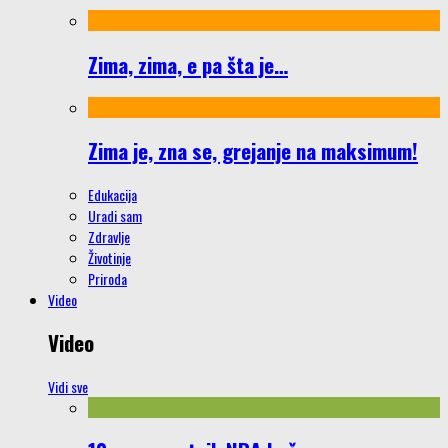
Zima, zima, e pa šta je…
Zima je, zna se, grejanje na maksimum!
Edukacija
Uradi sam
Zdravlje
Životinje
Priroda
Video
Video
Vidi sve