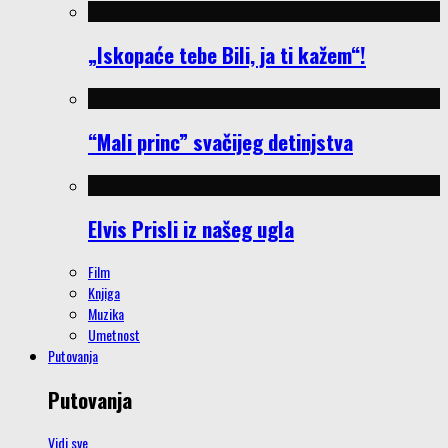
„Iskopaće tebe Bili, ja ti kažem“!
“Mali princ” svačijeg detinjstva
Elvis Prisli iz našeg ugla
Film
Knjiga
Muzika
Umetnost
Putovanja
Putovanja
Vidi sve