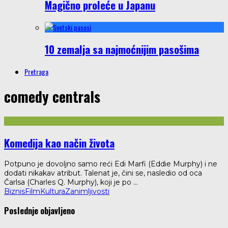
Magično proleće u Japanu
10 zemalja sa najmoćnijim pasošima
Pretraga
comedy centrals
Komedija kao način života
Potpuno je dovoljno samo reći Edi Marfi (Eddie Murphy) i ne
dodati nikakav atribut. Talenat je, čini se, nasledio od oca
Čarlsa (Charles Q. Murphy), koji je po
...
Biznis
Film
Kultura
Zanimljivosti
Poslednje objavljeno