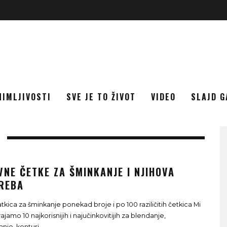
NIMLJIVOSTI
SVE JE TO ŽIVOT
VIDEO
SLAJD G
NE ČETKE ZA ŠMINKANJE I NJIHOVA
REBA
tkica za šminkanje ponekad broje i po 100 raziličitih četkica Mi
jamo 10 najkorisnijih i najučinkovitijih za blendanje,
anje, konturi
...