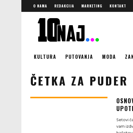
O NAMA
REDAKCIJA
MARKETING
KONTAKT
KULTURA
PUTOVANJA
MODA
ZA
ČETKA ZA PUDER
OSNOV
UPOT
Setovi ča
vam izdva
hajlajtov